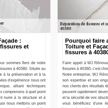
Façade :
Pourquoi faire
fissures et
Toiture et Faça
fissures à 4038
us sommes fiers de notre
Faire appel à WJ Rénovati
fissures à 40380. Située au
fissures à 40380, c'est chois
 à la préservation et à la
Notre entreprise, WJ Réno
nées d'expérience nous ont
son expertise et son enga
ique, alliant techniques
nos clients des résultats 
us comprenons à quel point
peuvent rapidement deveni
t nuire à la structure et à
et la sécurité de vos stru
rquoi nous mettons un point
vous bénéficiez d'une éq