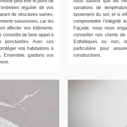
idité peut être le point de
nous savons que les mic
entretien régulier de vos
variations de températ
garant de structures saines.
tassement du sol, et si el
ements saisonniers, car les
compromettre l'intégrité 
nt affecter vos bâtiments.
Façade, nous nous engag
 conseille de faire appel à
conseiller nos clients d
s ponctuelles. Avec ces
Esthétiques ou non, le
protéger vos habitations à
particulière pour assu
es. Ensemble, gardons vos
constructions.
enir.