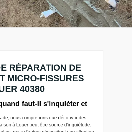
E RÉPARATION DE
T MICRO-FISSURES
UER 40380
uand faut-il s'inquiéter et
çade, nous comprenons que découvrir des
maison à Louer peut être source d'inquiétude.
ielles, mais d'autres nécessitent une attention