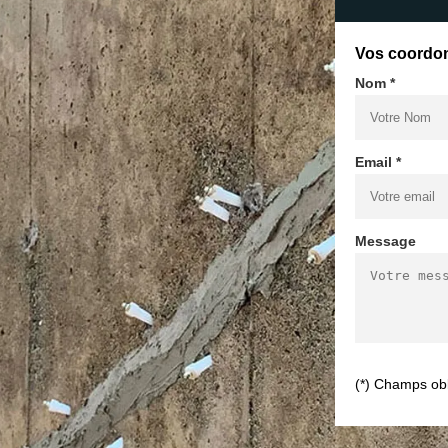
Vos coordo
Nom *
Email *
Message
(*) Champs obl