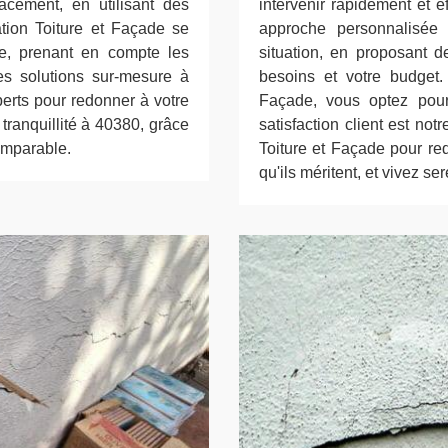
cacement, en utilisant des
intervenir rapidement et 
tion Toiture et Façade se
approche personnalisée
e, prenant en compte les
situation, en proposant d
des solutions sur-mesure à
besoins et votre budget
perts pour redonner à votre
Façade, vous optez pour
 tranquillité à 40380, grâce
satisfaction client est no
omparable.
Toiture et Façade pour red
qu'ils méritent, et vivez s