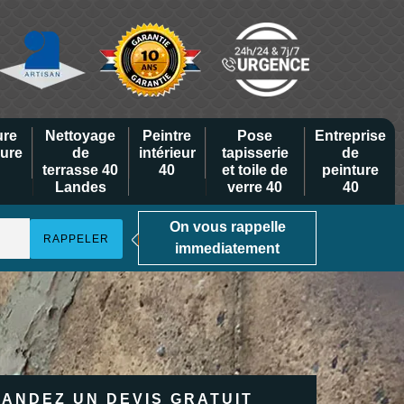
ure
Nettoyage
Peintre
Pose
Entreprise
eure
de
intérieur
tapisserie
de
terrasse 40
40
et toile de
peinture
Landes
verre 40
40
On vous rappelle
immediatement
ANDEZ UN DEVIS GRATUIT