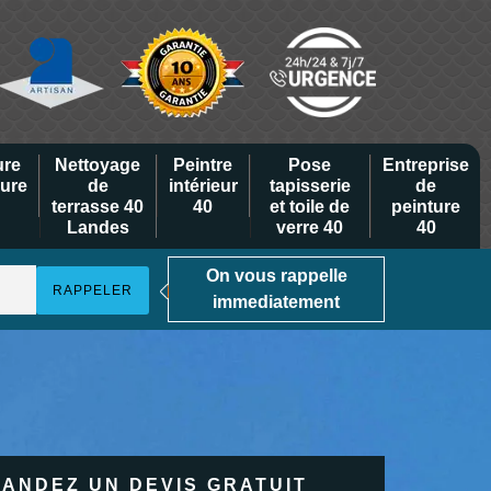
ure
Nettoyage
Peintre
Pose
Entreprise
eure
de
intérieur
tapisserie
de
terrasse 40
40
et toile de
peinture
Landes
verre 40
40
On vous rappelle
immediatement
ANDEZ UN DEVIS GRATUIT