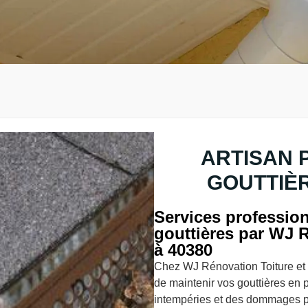
ARTISAN 
GOUTTIÈR
Services professio
gouttières par WJ 
à 40380
Chez WJ Rénovation Toiture et 
de maintenir vos gouttières en p
intempéries et des dommages po