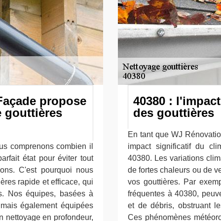
 Façade propose
40380 : l'impact
 gouttières
des gouttières
En tant que WJ Rénovatio
us comprenons combien il
impact significatif du cl
rfait état pour éviter tout
40380. Les variations clim
ions. C'est pourquoi nous
de fortes chaleurs ou de ve
res rapide et efficace, qui
vos gouttières. Par exempl
nts. Nos équipes, basées à
fréquentes à 40380, peuve
 mais également équipées
et de débris, obstruant l
un nettoyage en profondeur,
Ces phénomènes météorol