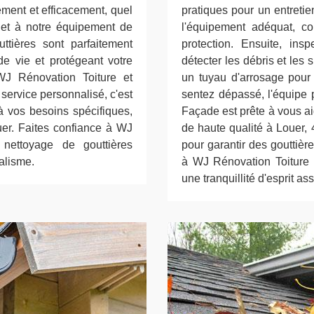
ement et efficacement, quel
pratiques pour un entretie
e et à notre équipement de
l'équipement adéquat, c
tières sont parfaitement
protection. Ensuite, ins
de vie et protégeant votre
détecter les débris et les
J Rénovation Toiture et
un tuyau d'arrosage pour
ervice personnalisé, c'est
sentez dépassé, l'équipe 
à vos besoins spécifiques,
Façade est prête à vous ai
er. Faites confiance à WJ
de haute qualité à Louer,
nettoyage de gouttières
pour garantir des gouttièr
alisme.
à WJ Rénovation Toiture 
une tranquillité d'esprit as