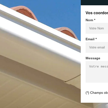
Vos coordo
Nom *
Email *
Message
(*) Champs obl