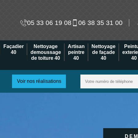
05 33 06 19 08
06 38 35 31 00
Façadier
Nettoyage
Artisan
Nettoyage
Peint
40
demoussage
peintre
de façade
exteri
de toiture 40
40
40
40
Voir nos réalisations
DEM