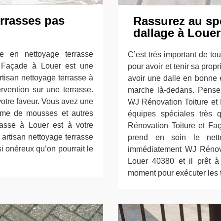
errasses pas
Rassurez au spé
dallage à Louer
sée en nettoyage terrasse
C’est très important de tou
 Façade à Louer est une
pour avoir et tenir sa propr
artisan nettoyage terrasse à
avoir une dalle en bonne é
rvention sur une terrasse.
marche là-dedans. Pense
votre faveur. Vous avez une
WJ Rénovation Toiture et 
lème de mousses et autres
équipes spéciales très 
rrasse à Louer est à votre
Rénovation Toiture et Faç
 artisan nettoyage terrasse
prend en soin le nett
i onéreux qu’on pourrait le
immédiatement WJ Rénova
Louer 40380 et il prêt à
moment pour exécuter les t