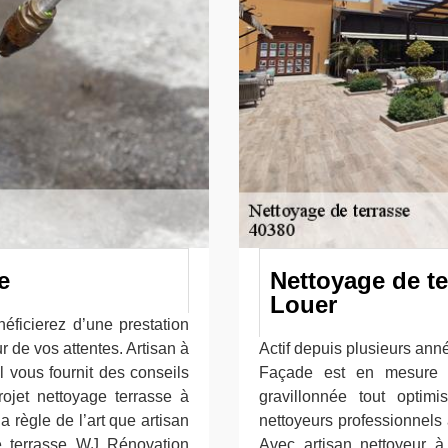
e
Nettoyage de te
Louer
éficierez d’une prestation
 de vos attentes. Artisan à
Actif depuis plusieurs ann
il vous fournit des conseils
Façade est en mesure d
rojet nettoyage terrasse à
gravillonnée tout optim
a règle de l’art que artisan
nettoyeurs professionnels 
ge terrasse WJ Rénovation
Avec artisan nettoyeur à 