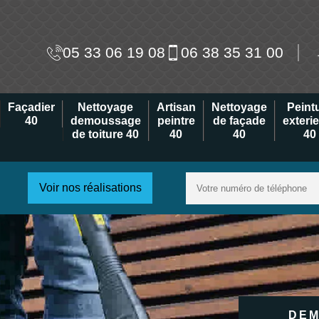
05 33 06 19 08
06 38 35 31 00
Façadier
Nettoyage
Artisan
Nettoyage
Peint
40
demoussage
peintre
de façade
exteri
de toiture 40
40
40
40
Voir nos réalisations
DEM