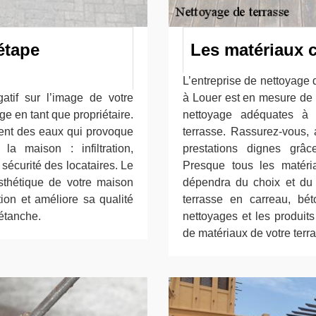
étape
Les matériaux c
L’entreprise de nettoyage
atif sur l’image de votre
à Louer est en mesure de 
e en tant que propriétaire.
nettoyage adéquates à f
ent des eaux qui provoque
terrasse. Rassurez-vous, 
a maison : infiltration,
prestations dignes grâ
a sécurité des locataires. Le
Presque tous les matéri
esthétique de votre maison
dépendra du choix et du 
tion et améliore sa qualité
terrasse en carreau, béto
 étanche.
nettoyages et les produits
de matériaux de votre terr