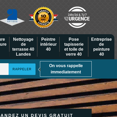
ure
Nettoyage
Peintre
Pose
Entreprise
eure
de
intérieur
tapisserie
de
terrasse 40
40
et toile de
peinture
Landes
verre 40
40
On vous rappelle
immediatement
ANDEZ UN DEVIS GRATUIT