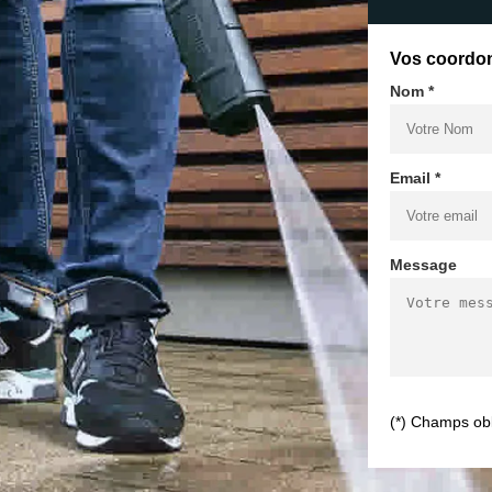
Vos coordo
Nom *
Email *
Message
(*) Champs obl