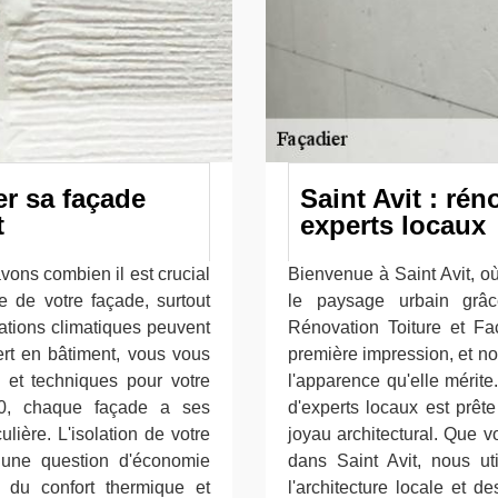
er sa façade
Saint Avit : rén
t
experts locaux
ons combien il est crucial
Bienvenue à Saint Avit, o
e de votre façade, surtout
le paysage urbain gr
iations climatiques peuvent
Rénovation Toiture et F
ert en bâtiment, vous vous
première impression, et n
x et techniques pour votre
l'apparence qu'elle mérite
90, chaque façade a ses
d'experts locaux est prêt
ulière. L'isolation de votre
joyau architectural. Que v
une question d'économie
dans Saint Avit, nous ut
 du confort thermique et
l'architecture locale et d