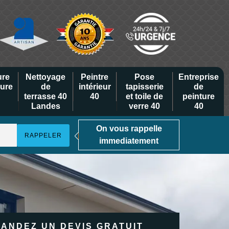
ure
Nettoyage
Peintre
Pose
Entreprise
eure
de
intérieur
tapisserie
de
terrasse 40
40
et toile de
peinture
Landes
verre 40
40
On vous rappelle
immediatement
ANDEZ UN DEVIS GRATUIT