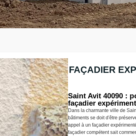
FAÇADIER EXP
Saint Avit 40090 : 
façadier expérimen
Dans la charmante ville de Sain
bâtiments se doit d'être préservé
appel à un façadier expérimen
façadier compétent sait comment 