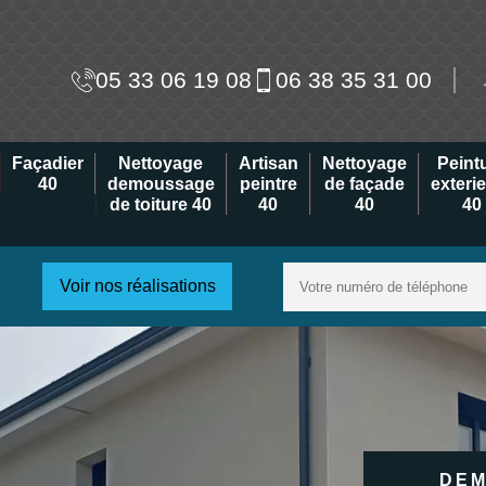
05 33 06 19 08
06 38 35 31 00
Façadier
Nettoyage
Artisan
Nettoyage
Peint
40
demoussage
peintre
de façade
exteri
de toiture 40
40
40
40
Voir nos réalisations
DEM