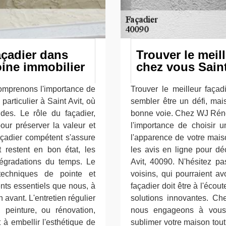
façadier dans
Trouver le meil
oine immobilier
chez vous Saint
omprenons l'importance de
Trouver le meilleur faça
 particulier à Saint Avit, où
sembler être un défi, mai
udes. Le rôle du façadier,
bonne voie. Chez WJ Réno
our préserver la valeur et
l'importance de choisir 
façadier compétent s'assure
l'apparence de votre mais
 restent en bon état, les
les avis en ligne pour dé
dégradations du temps. Le
Avit, 40090. N'hésitez 
 techniques de pointe et
voisins, qui pourraient a
ents essentiels que nous, à
façadier doit être à l'éco
avant. L'entretien régulier
solutions innovantes. C
 peinture, ou rénovation,
nous engageons à vous a
t à embellir l'esthétique de
sublimer votre maison tout