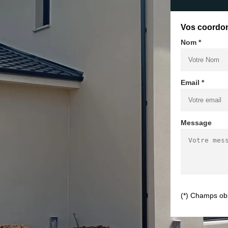
Vos coordo
Nom *
Email *
Message
(*) Champs obl