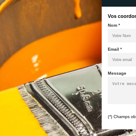
Vos coordo
Nom *
Email *
Message
(*) Champs obl