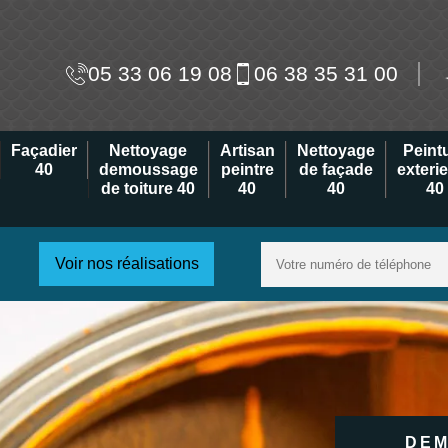
05 33 06 19 08
06 38 35 31 00
Façadier
Nettoyage
Artisan
Nettoyage
Peint
40
demoussage
peintre
de façade
exteri
de toiture 40
40
40
40
Voir nos réalisations
DEM