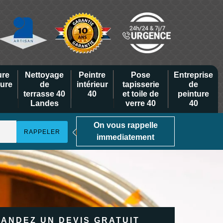
ure
Nettoyage
Peintre
Pose
Entreprise
eure
de
intérieur
tapisserie
de
terrasse 40
40
et toile de
peinture
Landes
verre 40
40
On vous rappelle
immediatement
ANDEZ UN DEVIS GRATUIT