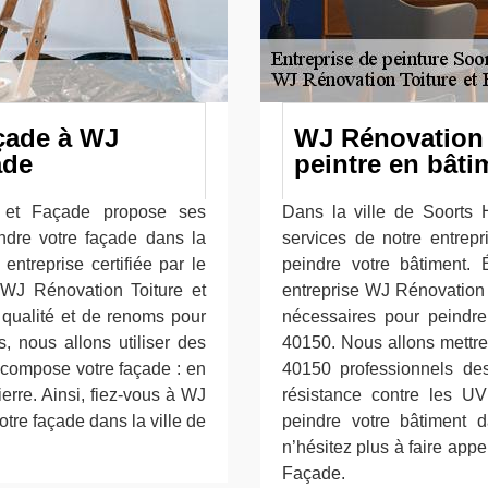
açade à WJ
WJ Rénovation 
ade
peintre en bâti
e et Façade propose ses
Dans la ville de Soorts 
indre votre façade dans la
services de notre entrep
ntreprise certifiée par le
peindre votre bâtiment. É
 WJ Rénovation Toiture et
entreprise WJ Rénovation
 qualité et de renoms pour
nécessaires pour peindre 
, nous allons utiliser des
40150. Nous allons mettre
 compose votre façade : en
40150 professionnels de
ierre. Ainsi, fiez-vous à WJ
résistance contre les UV
tre façade dans la ville de
peindre votre bâtiment 
n’hésitez plus à faire app
Façade.