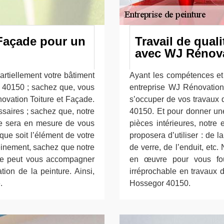
 Façade pour un
Travail de quali
avec WJ Rénova
artiellement votre bâtiment
Ayant les compétences et 
r 40150 ; sachez que, vous
entreprise WJ Rénovation
ovation Toiture et Façade.
s’occuper de vos travaux 
ssaires ; sachez que, notre
40150. Et pour donner une
de sera en mesure de vous
pièces intérieures, notre
 que soit l’élément de votre
proposera d’utiliser : de l
leinement, sachez que notre
de verre, de l’enduit, etc.
de peut vous accompagner
en œuvre pour vous four
tion de la peinture. Ainsi,
irréprochable en travaux d
.
Hossegor 40150.