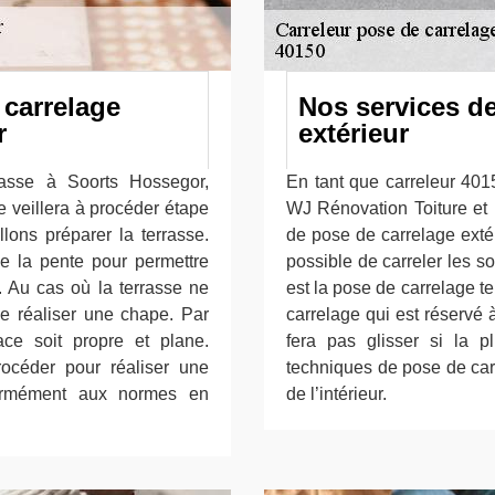
carrelage
Nos services de
r
extérieur
rasse à Soorts Hossegor,
En tant que carreleur 4015
e veillera à procéder étape
WJ Rénovation Toiture et 
lons préparer la terrasse.
de pose de carrelage extér
de la pente pour permettre
possible de carreler les s
. Au cas où la terrasse ne
est la pose de carrelage t
de réaliser une chape. Par
carrelage qui est réservé 
face soit propre et plane.
fera pas glisser si la p
océder pour réaliser une
techniques de pose de car
formément aux normes en
de l’intérieur.