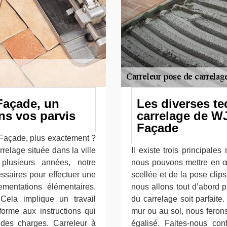
Façade, un
Les diverses t
ns vos parvis
carrelage de WJ
Façade
 Façade, plus exactement ?
elage située dans la ville
Il existe trois principal
plusieurs années, notre
nous pouvons mettre en œu
essaires pour effectuer une
scellée et de la pose clip
mentations élémentaires.
nous allons tout d’abord p
Cela implique un travail
du carrelage soit parfait
orme aux instructions qui
mur ou au sol, nous ferons
des charges. Carreleur à
égalisé. Faites-nous co