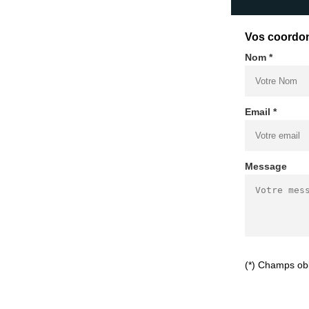
Vos coordo
Nom *
Email *
Message
(*) Champs obl