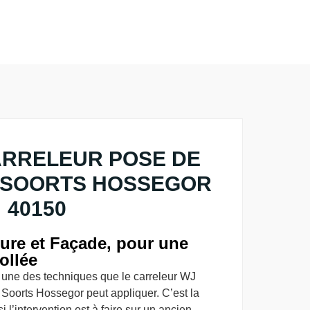
ARRELEUR POSE DE
 SOORTS HOSSEGOR
40150
ure et Façade, pour une
ollée
t une des techniques que le carreleur WJ
Soorts Hossegor peut appliquer. C’est la
i l’intervention est à faire sur un ancien