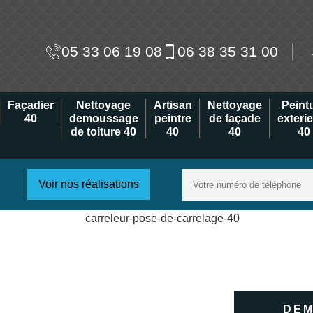
05 33 06 19 08
06 38 35 31 00
Façadier
Nettoyage
Artisan
Nettoyage
Peint
40
demoussage
peintre
de façade
exteri
de toiture 40
40
40
40
Voir nos réalisations
DEM