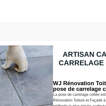
ARTISAN C
CARRELAGE
WJ Rénovation Toit
pose de carrelage c
La pose de carrelage collée es
Rénovation Toiture et Façade à 
méthode la plus prisée, surtout s