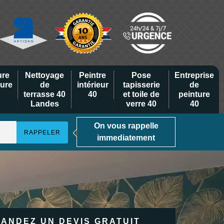
ure
Nettoyage
Peintre
Pose
Entreprise
eure
de
intérieur
tapisserie
de
terrasse 40
40
et toile de
peinture
Landes
verre 40
40
On vous rappelle
immediatement
ANDEZ UN DEVIS GRATUIT