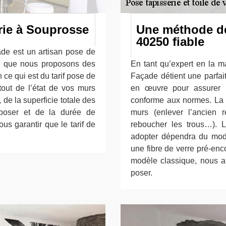
erie à Souprosse
Une méthode de
40250 fiable
de est un artisan pose de
ie que nous proposons des
En tant qu’expert en la ma
n ce qui est du tarif pose de
Façade détient une parfai
tout de l’état de vos murs
en œuvre pour assurer 
de la superficie totale des
conforme aux normes. La p
 poser et de la durée de
murs (enlever l’ancien 
us garantir que le tarif de
reboucher les trous…). 
adopter dépendra du modè
une fibre de verre pré-encol
modèle classique, nous ap
poser.