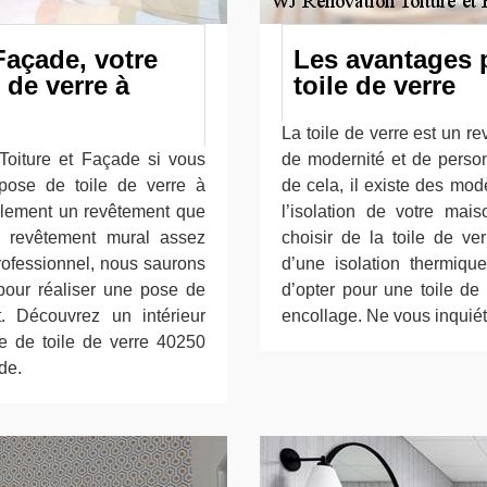
Façade, votre
Les avantages 
 de verre à
toile de verre
La toile de verre est un r
Toiture et Façade si vous
de modernité et de person
pose de toile de verre à
de cela, il existe des mod
alement un revêtement que
l’isolation de votre ma
 revêtement mural assez
choisir de la toile de ve
professionnel, nous saurons
d’une isolation thermiq
pour réaliser une pose de
d’opter pour une toile de
t. Découvrez un intérieur
encollage. Ne vous inquié
e de toile de verre 40250
de.