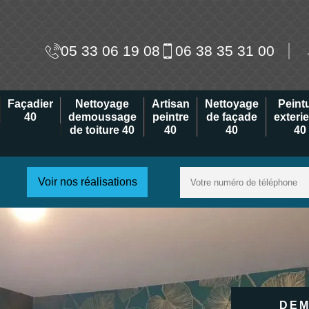
05 33 06 19 08
06 38 35 31 00
Façadier
Nettoyage
Artisan
Nettoyage
Peint
40
demoussage
peintre
de façade
exteri
de toiture 40
40
40
40
Voir nos réalisations
DEM