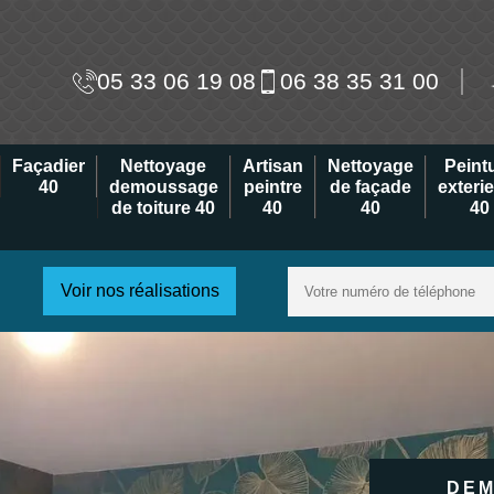
05 33 06 19 08
06 38 35 31 00
Façadier
Nettoyage
Artisan
Nettoyage
Peint
40
demoussage
peintre
de façade
exteri
de toiture 40
40
40
40
Voir nos réalisations
DEM