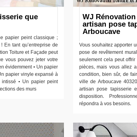
isserie que
WJ Rénovation 
artisan pose tap
Arboucave
e papier peint classique ;
! En tant qu’entreprise de
Vous souhaitez apporter u
ion Toiture et Façade peut
pose de revêtement mural
ue vous pouvez jeter votre
seulement cela peut offri
bien évidemment • Un papier
pièces, mais vous allez au
 Un papier vinyle expansé à
condition, bien sûr, de fa
u intissé • Un papier peint
ville de Arboucave 4032
fections des murs
artisan pose tapisserie e
disposition. Profession
répondra à vos besoins.