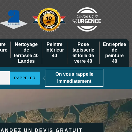
ure
Nettoyage
Peintre
Pose
Entreprise
eure
de
intérieur
tapisserie
de
terrasse 40
40
et toile de
peinture
Landes
verre 40
40
On vous rappelle
immediatement
ANDEZ UN DEVIS GRATUIT