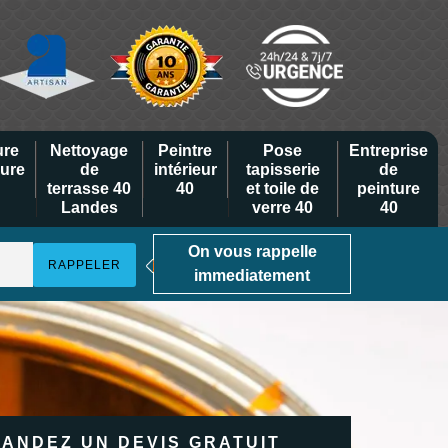
ure
Nettoyage
Peintre
Pose
Entreprise
eure
de
intérieur
tapisserie
de
terrasse 40
40
et toile de
peinture
Landes
verre 40
40
On vous rappelle
immediatement
ANDEZ UN DEVIS GRATUIT