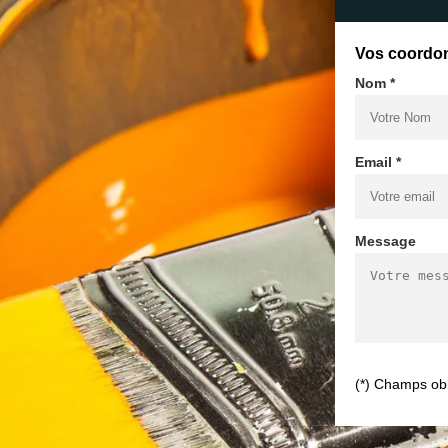
Vos coordo
Nom *
Email *
Message
(*) Champs obl