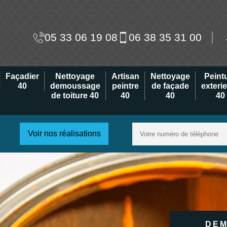
05 33 06 19 08
06 38 35 31 00
Façadier
Nettoyage
Artisan
Nettoyage
Peint
40
demoussage
peintre
de façade
exteri
de toiture 40
40
40
40
Voir nos réalisations
DEM