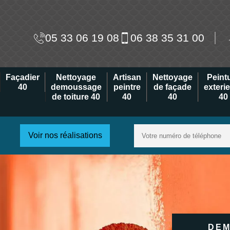
05 33 06 19 08
06 38 35 31 00
Façadier
Nettoyage
Artisan
Nettoyage
Peint
40
demoussage
peintre
de façade
exteri
de toiture 40
40
40
40
Voir nos réalisations
DEM