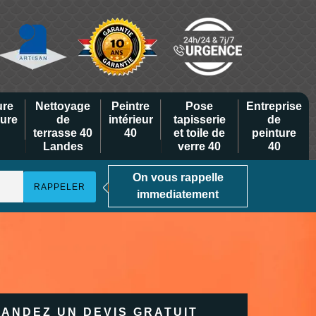
ure
Nettoyage
Peintre
Pose
Entreprise
eure
de
intérieur
tapisserie
de
terrasse 40
40
et toile de
peinture
Landes
verre 40
40
On vous rappelle
immediatement
ANDEZ UN DEVIS GRATUIT