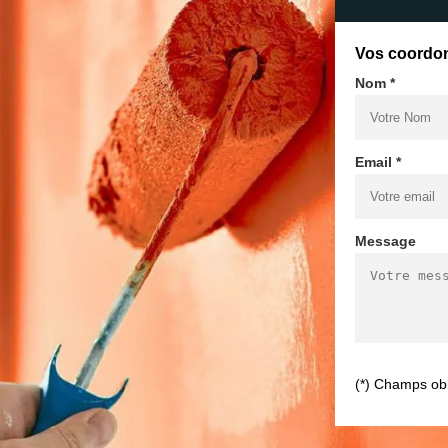
Vos coordo
Nom *
Email *
Message
(*) Champs obl