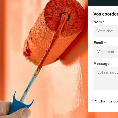
Vos coordo
Nom *
Email *
Message
(*) Champs obl