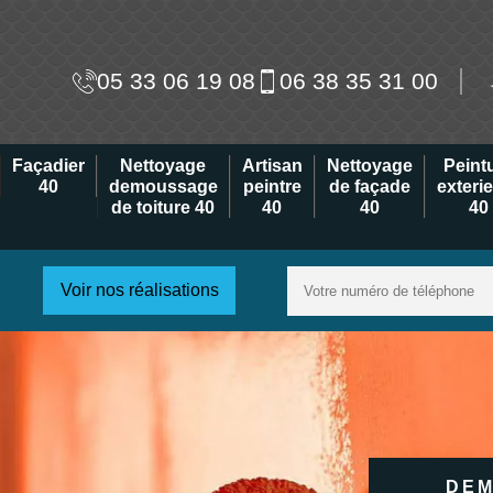
05 33 06 19 08
06 38 35 31 00
Façadier
Nettoyage
Artisan
Nettoyage
Peint
40
demoussage
peintre
de façade
exteri
de toiture 40
40
40
40
Voir nos réalisations
DEM