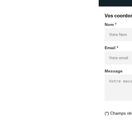
Vos coordo
Nom *
Email *
Message
(*) Champs obl