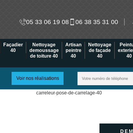
05 33 06 19 08
06 38 35 31 00
Façadier
Nettoyage
Artisan
Nettoyage
Peint
40
demoussage
peintre
de façade
exteri
de toiture 40
40
40
40
Voir nos réalisations
DEM