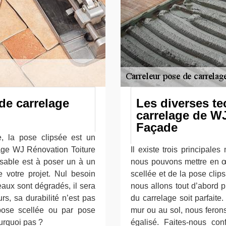
 de carrelage
Les diverses t
carrelage de WJ
Façade
e, la pose clipsée est un
lage WJ Rénovation Toiture
Il existe trois principal
psable est à poser un à un
nous pouvons mettre en œu
e votre projet. Nul besoin
scellée et de la pose clip
reaux sont dégradés, il sera
nous allons tout d’abord p
rs, sa durabilité n’est pas
du carrelage soit parfait
pose scellée ou par pose
mur ou au sol, nous ferons
ourquoi pas ?
égalisé. Faites-nous co