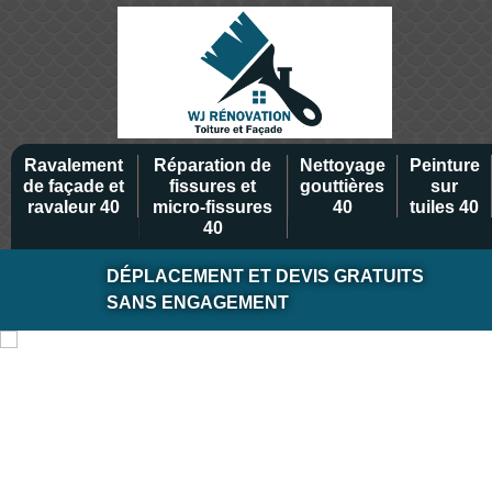
Ravalement
Réparation de
Nettoyage
Peinture
de façade et
fissures et
gouttières
sur
ravaleur 40
micro-fissures
40
tuiles 40
40
DÉPLACEMENT ET DEVIS GRATUITS
SANS ENGAGEMENT