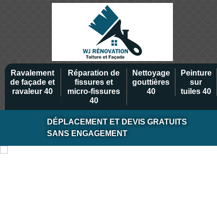
Ravalement
Réparation de
Nettoyage
Peinture
de façade et
fissures et
gouttières
sur
ravaleur 40
micro-fissures
40
tuiles 40
40
DÉPLACEMENT ET DEVIS GRATUITS
SANS ENGAGEMENT