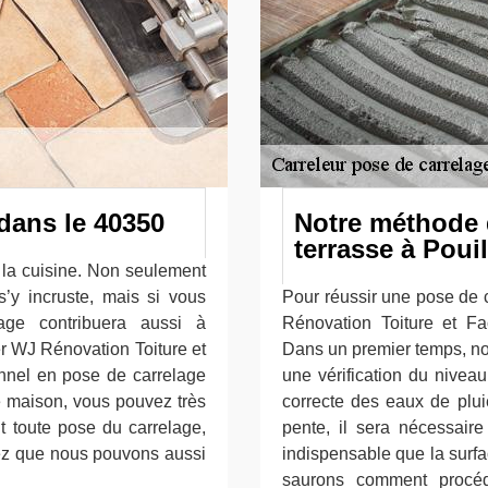
dans le 40350
Notre méthode 
terrasse à Poui
 la cuisine. Non seulement
 s’y incruste, mais si vous
Pour réussir une pose de c
age contribuera aussi à
Rénovation Toiture et Fa
er WJ Rénovation Toiture et
Dans un premier temps, nou
nnel en pose de carrelage
une vérification du nivea
re maison, vous pouvez très
correcte des eaux de plui
nt toute pose du carrelage,
pente, il sera nécessaire
hez que nous pouvons aussi
indispensable que la surfa
saurons comment procéd