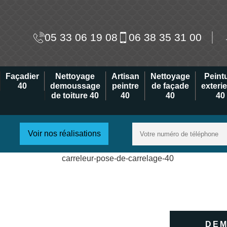
05 33 06 19 08
06 38 35 31 00
Façadier
Nettoyage
Artisan
Nettoyage
Peint
40
demoussage
peintre
de façade
exteri
de toiture 40
40
40
40
Voir nos réalisations
DEM