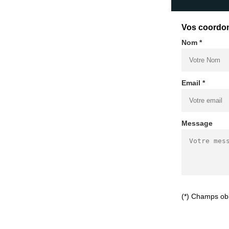
Vos coordo
Nom *
Email *
Message
(*) Champs obl