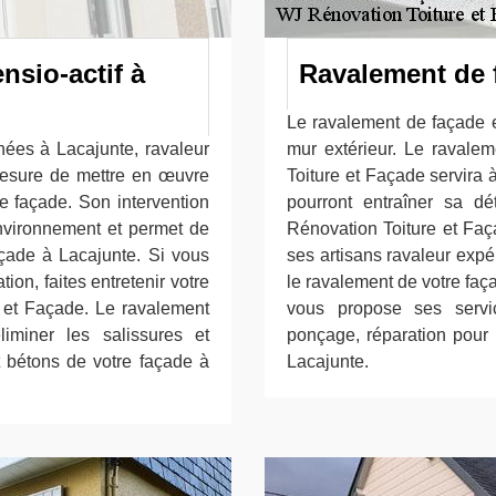
nsio-actif à
Ravalement de 
Le ravalement de façade e
nées à Lacajunte, ravaleur
mur extérieur. Le ravale
esure de mettre en œuvre
Toiture et Façade servira 
e façade. Son intervention
pourront entraîner sa dé
’environnement et permet de
Rénovation Toiture et Faç
açade à Lacajunte. Si vous
ses artisans ravaleur expér
tion, faites entretenir votre
le ravalement de votre faç
 et Façade. Le ravalement
vous propose ses servi
liminer les salissures et
ponçage, réparation pour 
t bétons de votre façade à
Lacajunte.