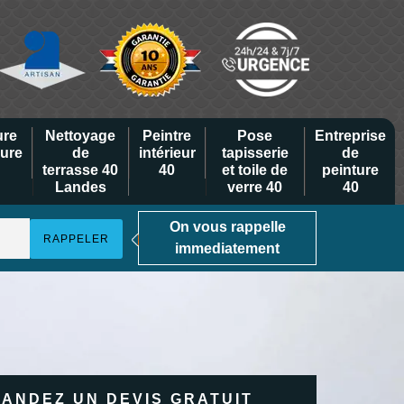
ure
Nettoyage
Peintre
Pose
Entreprise
eure
de
intérieur
tapisserie
de
terrasse 40
40
et toile de
peinture
Landes
verre 40
40
On vous rappelle
immediatement
ANDEZ UN DEVIS GRATUIT