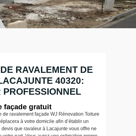
 DE RAVALEMENT DE
LACAJUNTE 40320:
 PROFESSIONNEL
 façade gratuit
ise de ravalement façade WJ Rénovation Toiture
placera à votre domicile afin d’établir un
e devis que ravaleur à Lacajunte vous offre ne
otre part. Vous aurez une estimation propre