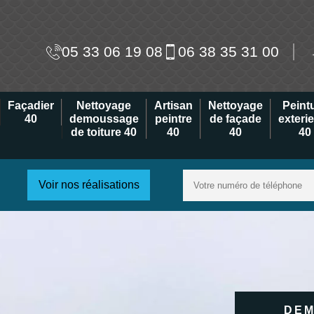
05 33 06 19 08
06 38 35 31 00
Façadier
Nettoyage
Artisan
Nettoyage
Peint
40
demoussage
peintre
de façade
exteri
de toiture 40
40
40
40
Voir nos réalisations
DEM