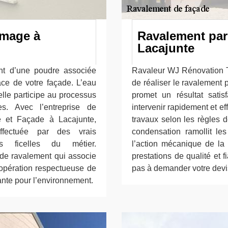
mage à
Ravalement par
Lacajunte
nt d’une poudre associée
Ravaleur WJ Rénovation T
ace de votre façade. L’eau
de réaliser le ravalement 
elle participe au processus
promet un résultat sati
es. Avec l’entreprise de
intervenir rapidement et ef
e et Façade à Lacajunte,
travaux selon les règles d
effectuée par des vrais
condensation ramollit les
es ficelles du métier.
l’action mécanique de la
 de ravalement qui associe
prestations de qualité et f
 opération respectueuse de
pas à demander votre devis
sante pour l’environnement.