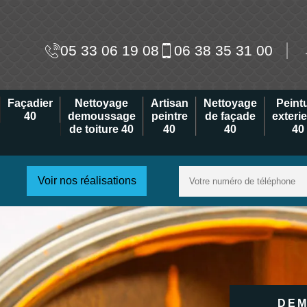
05 33 06 19 08
06 38 35 31 00
Façadier
Nettoyage
Artisan
Nettoyage
Peint
40
demoussage
peintre
de façade
exteri
de toiture 40
40
40
40
Voir nos réalisations
DEM