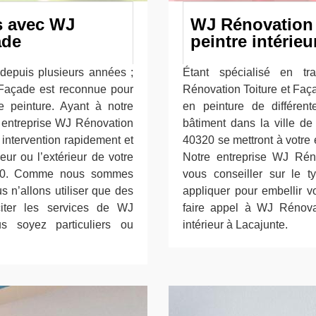
es avec WJ
WJ Rénovation T
ade
peintre intérieu
 depuis plusieurs années ;
Étant spécialisé en tr
 Façade est reconnue pour
Rénovation Toiture et Faça
de peinture. Ayant à notre
en peinture de différen
e entreprise WJ Rénovation
bâtiment dans la ville d
 intervention rapidement et
40320 se mettront à votre 
eur ou l’extérieur de votre
Notre entreprise WJ Rén
0320. Comme nous sommes
vous conseiller sur le t
s n’allons utiliser que des
appliquer pour embellir vo
citer les services de WJ
faire appel à WJ Rénova
s soyez particuliers ou
intérieur à Lacajunte.