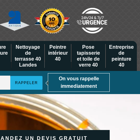
ure
Nettoyage
Peintre
Pose
Entreprise
eure
de
intérieur
tapisserie
de
terrasse 40
40
et toile de
peinture
Landes
verre 40
40
On vous rappelle
immediatement
ANDEZ UN DEVIS GRATUIT