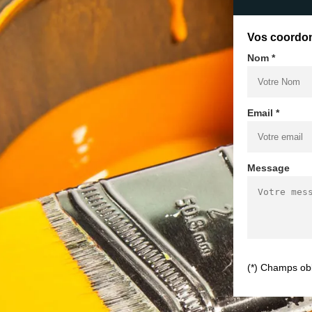
Vos coordo
Nom *
Email *
Message
(*) Champs obl