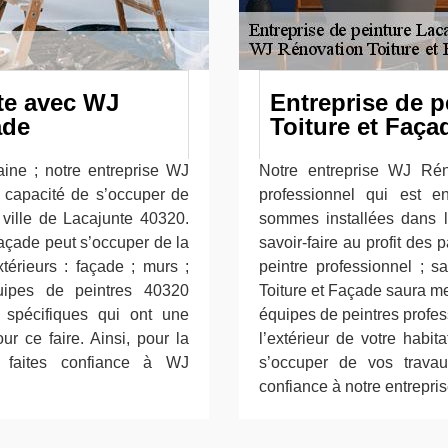
nte avec WJ
Entreprise de 
ade
Toiture et Faça
ine ; notre entreprise WJ
Notre entreprise WJ Rén
 capacité de s’occuper de
professionnel qui est e
 ville de Lacajunte 40320.
sommes installées dans l
açade peut s’occuper de la
savoir-faire au profit des 
térieurs : façade ; murs ;
peintre professionnel ; 
quipes de peintres 40320
Toiture et Façade saura me
s spécifiques qui ont une
équipes de peintres profes
r ce faire. Ainsi, pour la
l’extérieur de votre habit
, faites confiance à WJ
s’occuper de vos travau
confiance à notre entrepri