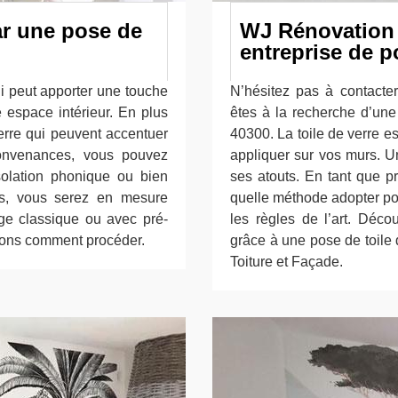
ar une pose de
WJ Rénovation T
entreprise de p
ui peut apporter une touche
N’hésitez pas à contacte
 espace intérieur. En plus
êtes à la recherche d’une
verre qui peuvent accentuer
40300. La toile de verre 
convenances, vous pouvez
appliquer sur vos murs. U
isolation phonique ou bien
ses atouts. En tant que p
is, vous serez en mesure
quelle méthode adopter pou
age classique ou avec pré-
les règles de l’art. Déco
rons comment procéder.
grâce à une pose de toile
Toiture et Façade.