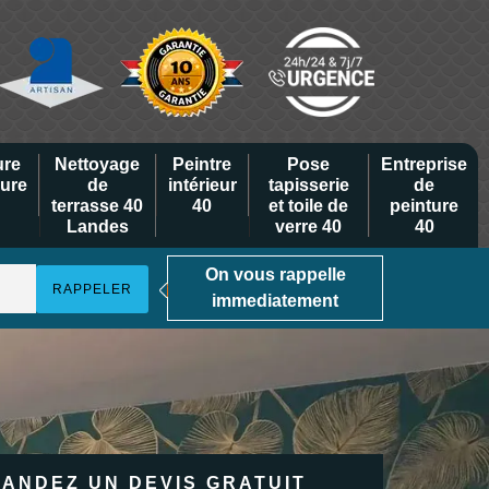
ure
Nettoyage
Peintre
Pose
Entreprise
eure
de
intérieur
tapisserie
de
terrasse 40
40
et toile de
peinture
Landes
verre 40
40
On vous rappelle
immediatement
ANDEZ UN DEVIS GRATUIT