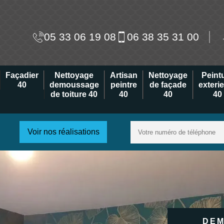
05 33 06 19 08
06 38 35 31 00
Façadier
Nettoyage
Artisan
Nettoyage
Peint
40
demoussage
peintre
de façade
exteri
de toiture 40
40
40
40
Voir nos réalisations
DEM