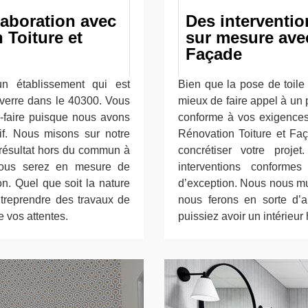
aboration avec
Des interventio
 Toiture et
sur mesure ave
Façade
n établissement qui est
Bien que la pose de toile 
e verre dans le 40300. Vous
mieux de faire appel à un 
r-faire puisque nous avons
conforme à vos exigences.
if. Nous misons sur notre
Rénovation Toiture et Faç
 résultat hors du commun à
concrétiser votre proj
 vous serez en mesure de
interventions conform
n. Quel que soit la nature
d’exception. Nous nous mu
treprendre des travaux de
nous ferons en sorte d’
e vos attentes.
puissiez avoir un intérieu