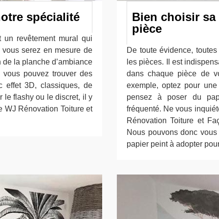
otre spécialité
Bien choisir sa
pièce
st un revêtement mural qui
t, vous serez en mesure de
De toute évidence, toutes
ion de la planche d’ambiance
les pièces. Il est indispen
é, vous pouvez trouver des
dans chaque pièce de vo
c effet 3D, classiques, de
exemple, optez pour une t
e flashy ou le discret, il y
pensez à poser du papie
se WJ Rénovation Toiture et
fréquenté. Ne vous inquiét
Rénovation Toiture et Fa
Nous pouvons donc vous d
papier peint à adopter pou