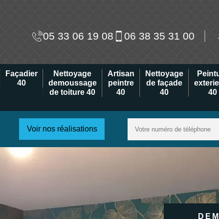
05 33 06 19 08
06 38 35 31 00
Façadier
Nettoyage
Artisan
Nettoyage
Peint
40
demoussage
peintre
de façade
exteri
de toiture 40
40
40
40
Voir nos réalisations
DEM