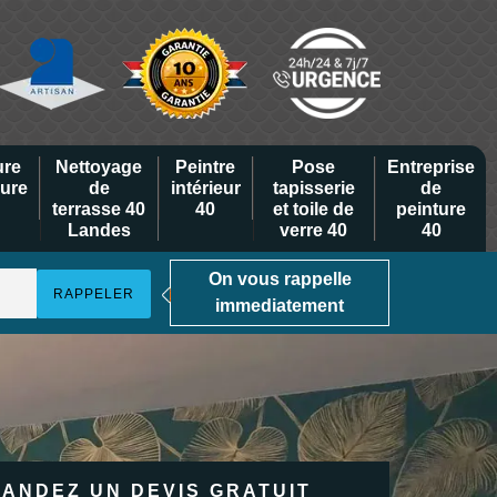
ure
Nettoyage
Peintre
Pose
Entreprise
eure
de
intérieur
tapisserie
de
terrasse 40
40
et toile de
peinture
Landes
verre 40
40
On vous rappelle
immediatement
ANDEZ UN DEVIS GRATUIT