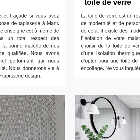
toile de verre
e et Façade si vous avez
La toile de verre est un r
pose de tapisserie à Mant.
de modernité et de person
tre enseigne est à même de
de cela, il existe des mod
ns un total respect des
l’isolation de votre ma
er la bonne marche de nos
choisir de la toile de ve
pe qualifiée. Nous avons
d’une isolation thermiq
iel performant qui nous
d’opter pour une toile de
lité. Nous donnerons vie à
encollage. Ne vous inquié
 tapisserie design.