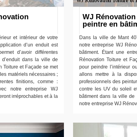
novation
WJ Rénovation 
peintre en bâti
rieur et intérieur de votre
Dans la ville de Mant 407
pplication d’un enduit est
notre entreprise WJ Rénov
ermet d’avoir différentes
bâtiment. Étant une entre
n d’enduit dans la ville de
Rénovation Toiture et F
n Toiture et Façade se met
pour peindre l’intérieur 
 les matériels nécessaires ;
allons mettre à la disp
rentes finitions, comme :
professionnels des peintu
 Avec notre entreprise WJ
contre les UV du soleil e
ront irréprochables et à la
bâtiment dans la ville de
notre entreprise WJ Rénova