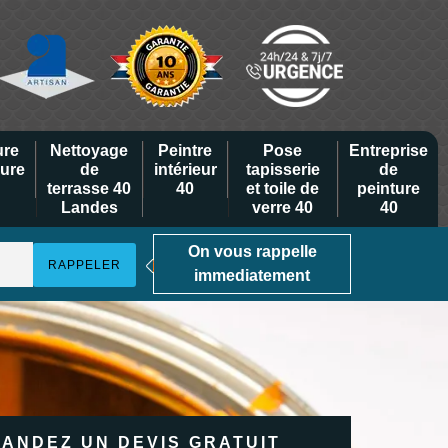
ure
Nettoyage
Peintre
Pose
Entreprise
eure
de
intérieur
tapisserie
de
terrasse 40
40
et toile de
peinture
Landes
verre 40
40
On vous rappelle
immediatement
ANDEZ UN DEVIS GRATUIT