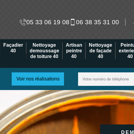
05 33 06 19 08
06 38 35 31 00
Façadier
Nettoyage
Artisan
Nettoyage
Peint
40
demoussage
peintre
de façade
exteri
de toiture 40
40
40
40
Voir nos réalisations
DEM