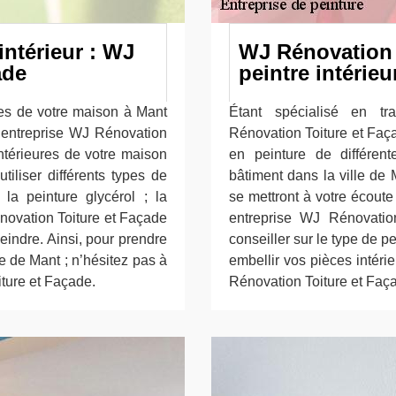
intérieur : WJ
WJ Rénovation T
ade
peintre intérieu
res de votre maison à Mant
Étant spécialisé en tr
e entreprise WJ Rénovation
Rénovation Toiture et Faça
ntérieures de votre maison
en peinture de différen
iliser différents types de
bâtiment dans la ville de
 la peinture glycérol ; la
se mettront à votre écoute
énovation Toiture et Façade
entreprise WJ Rénovatio
eindre. Ainsi, pour prendre
conseiller sur le type de pe
le de Mant ; n’hésitez pas à
embellir vos pièces intéri
iture et Façade.
Rénovation Toiture et Faça