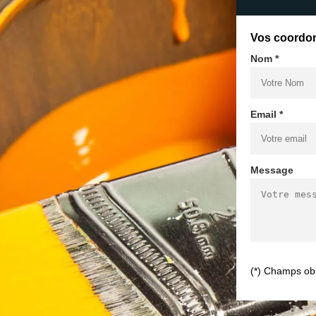
Vos coordo
Nom *
Email *
Message
(*) Champs obl