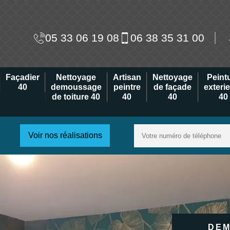
05 33 06 19 08
06 38 35 31 00
Façadier
Nettoyage
Artisan
Nettoyage
Peint
40
demoussage
peintre
de façade
exteri
de toiture 40
40
40
40
Voir nos réalisations
DEM