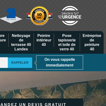
ure
Nettoyage
Peintre
Pose
Entreprise
eure
de
intérieur
tapisserie
de
terrasse 40
40
et toile de
peinture
Landes
verre 40
40
On vous rappelle
immediatement
ANDEZ UN DEVIS GRATUIT