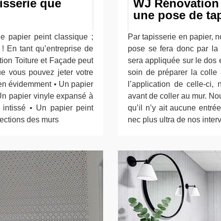
isserie que
WJ Rénovation 
une pose de tap
e papier peint classique ;
Par tapisserie en papier, 
! En tant qu’entreprise de
pose se fera donc par la 
tion Toiture et Façade peut
sera appliquée sur le dos 
ue vous pouvez jeter votre
soin de préparer la colle
bien évidemment • Un papier
l’application de celle-ci
 Un papier vinyle expansé à
avant de coller au mur. Nou
u intissé • Un papier peint
qu’il n’y ait aucune entré
fections des murs
nec plus ultra de nos inter