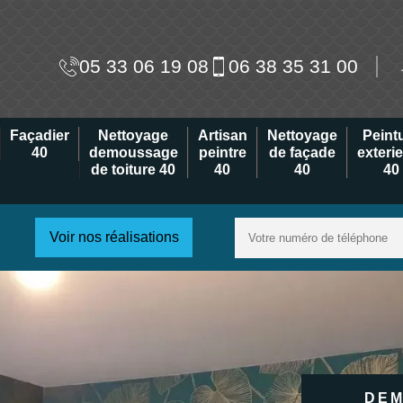
05 33 06 19 08
06 38 35 31 00
Façadier
Nettoyage
Artisan
Nettoyage
Peint
40
demoussage
peintre
de façade
exteri
de toiture 40
40
40
40
Voir nos réalisations
DEM