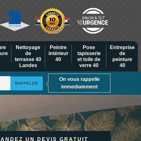
ure
Nettoyage
Peintre
Pose
Entreprise
eure
de
intérieur
tapisserie
de
terrasse 40
40
et toile de
peinture
Landes
verre 40
40
On vous rappelle
immediatement
ANDEZ UN DEVIS GRATUIT