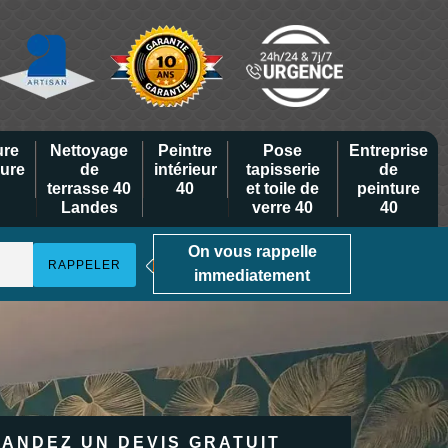
ure
Nettoyage
Peintre
Pose
Entreprise
eure
de
intérieur
tapisserie
de
terrasse 40
40
et toile de
peinture
Landes
verre 40
40
On vous rappelle
immediatement
ANDEZ UN DEVIS GRATUIT