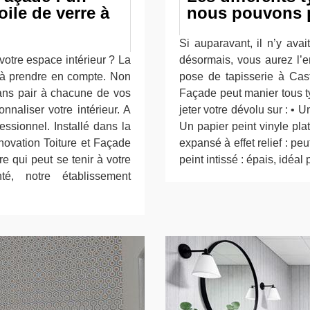
oile de verre à
nous pouvons 
Si auparavant, il n’y ava
otre espace intérieur ? La
désormais, vous aurez l’e
 à prendre en compte. Non
pose de tapisserie à Cas
sans pair à chacune de vos
Façade peut manier tous t
nnaliser votre intérieur. A
jeter votre dévolu sur : • 
essionnel. Installé dans la
Un papier peint vinyle pla
ovation Toiture et Façade
expansé à effet relief : pe
re qui peut se tenir à votre
peint intissé : épais, idéa
nté, notre établissement