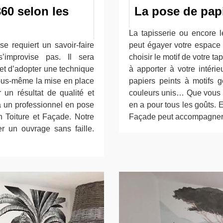
60 selon les
La pose de papi
La tapisserie ou encore l
e requiert un savoir-faire
peut égayer votre espace 
 s’improvise pas. Il sera
choisir le motif de votre t
et d’adopter une technique
à apporter à votre intéri
 vous-même la mise en place
papiers peints à motifs g
r un résultat de qualité et
couleurs unis… Que vous dés
à un professionnel en pose
en a pour tous les goûts. 
 Toiture et Façade. Notre
Façade peut accompagner v
er un ouvrage sans faille.