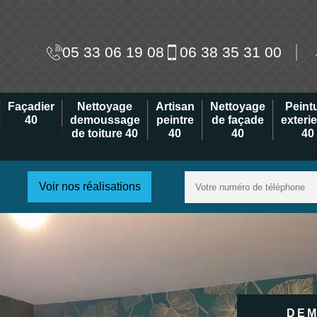
05 33 06 19 08
06 38 35 31 00
Façadier
Nettoyage
Artisan
Nettoyage
Peint
40
demoussage
peintre
de façade
exteri
de toiture 40
40
40
40
Voir nos réalisations
DEM