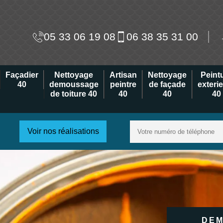
05 33 06 19 08
06 38 35 31 00
Façadier
Nettoyage
Artisan
Nettoyage
Peint
40
demoussage
peintre
de façade
exteri
de toiture 40
40
40
40
Voir nos réalisations
DEM