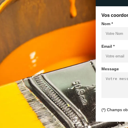
Vos coordo
Nom *
Email *
Message
(*) Champs obl