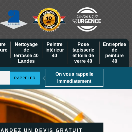
ure
Nettoyage
Peintre
Pose
Entreprise
eure
de
intérieur
tapisserie
de
terrasse 40
40
et toile de
peinture
Landes
verre 40
40
On vous rappelle
immediatement
ANDEZ UN DEVIS GRATUIT