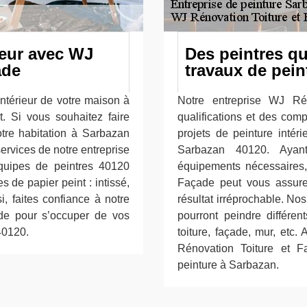
ieur avec WJ
Des peintres qu
ade
travaux de pein
intérieur de votre maison à
Notre entreprise WJ Ré
. Si vous souhaitez faire
qualifications et des com
otre habitation à Sarbazan
projets de peinture intéri
 services de notre entreprise
Sarbazan 40120. Ayant
quipes de peintres 40120
équipements nécessaires,
s de papier peint : intissé,
Façade peut vous assurer
nsi, faites confiance à notre
résultat irréprochable. No
de pour s’occuper de vos
pourront peindre différen
40120.
toiture, façade, mur, etc.
Rénovation Toiture et 
peinture à Sarbazan.