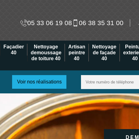
05 33 06 19 08
06 38 35 31 00
Façadier
Nettoyage
Artisan
Nettoyage
Peint
40
demoussage
peintre
de façade
exteri
de toiture 40
40
40
40
Voir nos réalisations
DEM