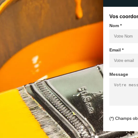
Vos coordo
Nom *
Email *
Message
(*) Champs obl