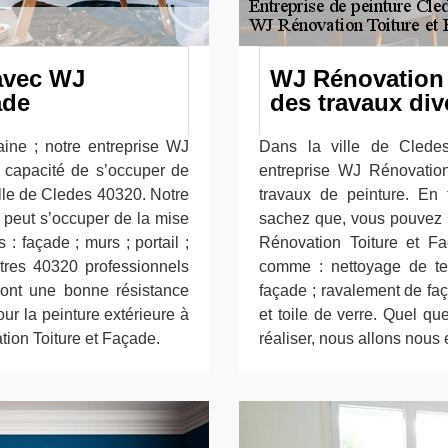
 avec WJ
WJ Rénovation 
ade
des travaux div
ine ; notre entreprise WJ
Dans la ville de Clede
 capacité de s’occuper de
entreprise WJ Rénovatio
ille de Cledes 40320. Notre
travaux de peinture. En
 peut s’occuper de la mise
sachez que, vous pouvez so
 : façade ; murs ; portail ;
Rénovation Toiture et Fa
ntres 40320 professionnels
comme : nettoyage de ter
i ont une bonne résistance
façade ; ravalement de faç
our la peinture extérieure à
et toile de verre. Quel qu
ion Toiture et Façade.
réaliser, nous allons nous 