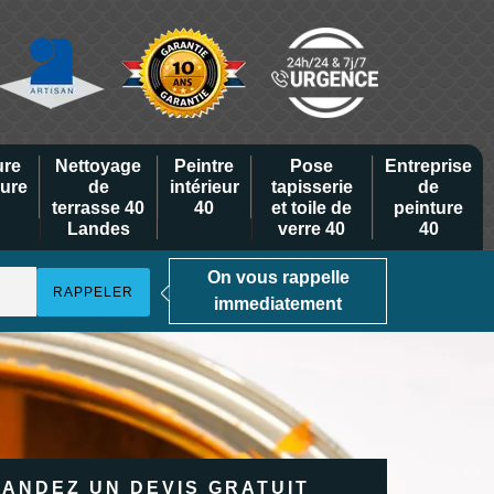
ure
Nettoyage
Peintre
Pose
Entreprise
eure
de
intérieur
tapisserie
de
terrasse 40
40
et toile de
peinture
Landes
verre 40
40
On vous rappelle
immediatement
ANDEZ UN DEVIS GRATUIT