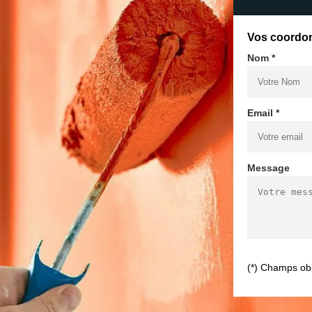
Vos coordo
Nom *
Email *
Message
(*) Champs obl