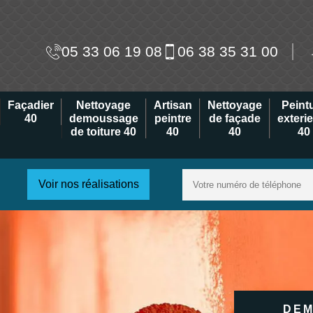
05 33 06 19 08
06 38 35 31 00
Façadier
Nettoyage
Artisan
Nettoyage
Peint
40
demoussage
peintre
de façade
exteri
de toiture 40
40
40
40
Voir nos réalisations
DEM