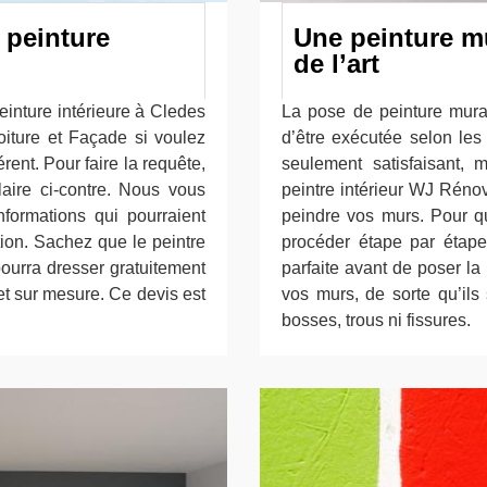
 peinture
Une peinture mu
de l’art
einture intérieure à Cledes
La pose de peinture mural
oiture et Façade si voulez
d’être exécutée selon les 
rent. Pour faire la requête,
seulement satisfaisant, 
aire ci-contre. Nous vous
peintre intérieur WJ Réno
formations qui pourraient
peindre vos murs. Pour qu
tion. Sachez que le peintre
procéder étape par étape
ourra dresser gratuitement
parfaite avant de poser la
et sur mesure. Ce devis est
vos murs, de sorte qu’ils 
bosses, trous ni fissures.