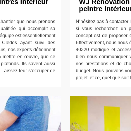
ntres intérieur
WJ Rénovation 
peintre intérie
hantier que nous prenons
N’hésitez pas à contacter 
alifiée qui accomplit sa
si vous recherchez un p
 équipe est essentiellement
concept est de proposer de
à Cledes ayant suivi des
Effectivement, nous nous év
uis, nos experts détiennent
40320 modique et access
 à mettre en œuvre, que ce
bien nous communiquer vo
 plafonds. Ils savent aussi
nos prestations et de ch
l. Laissez-leur s’occuper de
budget. Nous pouvons vous
projet, et ce, quel que soit