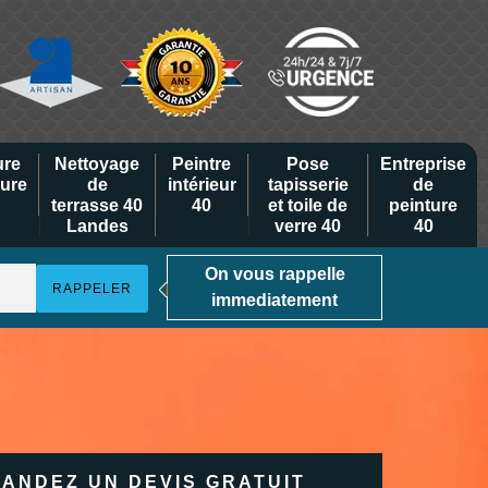
ure
Nettoyage
Peintre
Pose
Entreprise
eure
de
intérieur
tapisserie
de
terrasse 40
40
et toile de
peinture
Landes
verre 40
40
On vous rappelle
immediatement
ANDEZ UN DEVIS GRATUIT