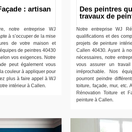
açade : artisan
Des peintres qu
travaux de pein
re, notre entreprise WJ
Notre entreprise WJ Ré
apte à s’occuper de la mise
qualifications et des com
eures de votre maison et
projets de peinture intéri
 équipes de peintres 40430
Callen 40430. Ayant à not
 selon vos exigences. Notre
nécessaires, notre entre
çade peut également vous
vous assurer un travail
t la couleur à appliquer pour
irréprochable. Nos équ
tez plus à faire appel à WJ
pourront peindre différen
tre intérieur à Callen.
toiture, façade, mur, etc.
Rénovation Toiture et 
peinture à Callen.