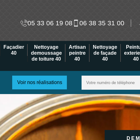
05 33 06 19 08
06 38 35 31 00
Façadier
Nettoyage
Artisan
Nettoyage
Peint
40
demoussage
peintre
de façade
exteri
de toiture 40
40
40
40
Voir nos réalisations
DEM