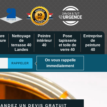
ure
Nettoyage
Peintre
Pose
Entreprise
eure
de
intérieur
tapisserie
de
terrasse 40
40
et toile de
peinture
Landes
verre 40
40
On vous rappelle
immediatement
ANDEZ UN DEVIS GRATUIT