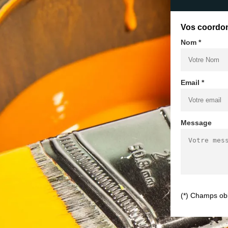
Vos coordo
Nom *
Email *
Message
(*) Champs obl