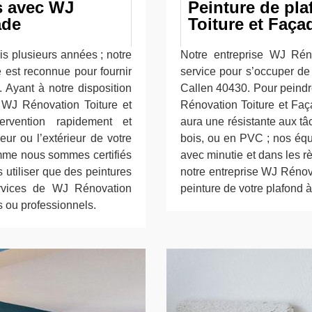
es avec WJ
Peinture de pl
ade
Toiture et Faça
is plusieurs années ; notre
Notre entreprise WJ Rén
 est reconnue pour fournir
service pour s’occuper de 
. Ayant à notre disposition
Callen 40430. Pour peindre
e WJ Rénovation Toiture et
Rénovation Toiture et Faç
ervention rapidement et
aura une résistante aux tâ
eur ou l’extérieur de votre
bois, ou en PVC ; nos équ
omme nous sommes certifiés
avec minutie et dans les règ
 utiliser que des peintures
notre entreprise WJ Rénov
ervices de WJ Rénovation
peinture de votre plafond 
s ou professionnels.