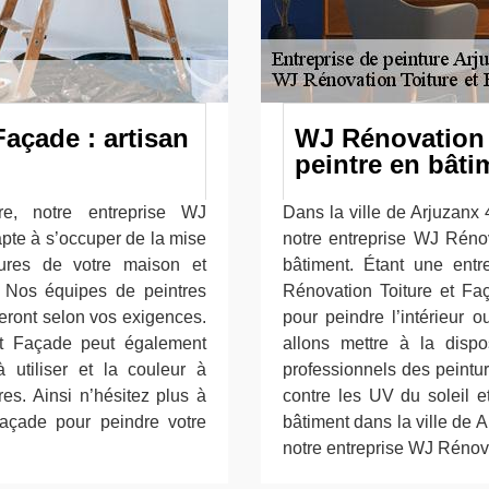
açade : artisan
WJ Rénovation 
peintre en bâti
re, notre entreprise WJ
Dans la ville de Arjuzanx 
apte à s’occuper de la mise
notre entreprise WJ Rénov
eures de votre maison et
bâtiment. Étant une entre
. Nos équipes de peintres
Rénovation Toiture et F
teront selon vos exigences.
pour peindre l’intérieur 
et Façade peut également
allons mettre à la disp
 utiliser et la couleur à
professionnels des peintu
res. Ainsi n’hésitez plus à
contre les UV du soleil e
açade pour peindre votre
bâtiment dans la ville de A
notre entreprise WJ Rénova