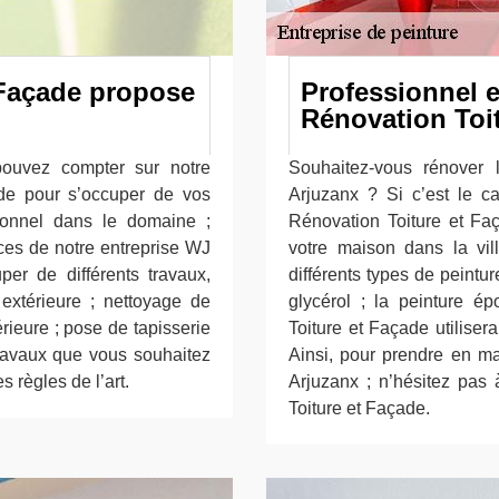
 Façade propose
Professionnel e
Rénovation Toi
pouvez compter sur notre
Souhaitez-vous rénover 
de pour s’occuper de vos
Arjuzanx ? Si c’est le c
ionnel dans le domaine ;
Rénovation Toiture et Faç
ices de notre entreprise WJ
votre maison dans la vil
er de différents travaux,
différents types de peintur
extérieure ; nettoyage de
glycérol ; la peinture é
rieure ; pose de tapisserie
Toiture et Façade utiliser
 travaux que vous souhaitez
Ainsi, pour prendre en mai
 règles de l’art.
Arjuzanx ; n’hésitez pas 
Toiture et Façade.