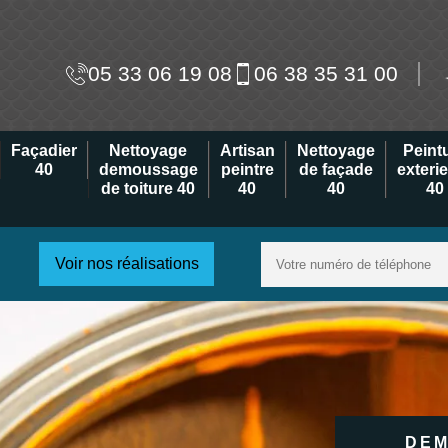
05 33 06 19 08
06 38 35 31 00
Façadier
Nettoyage
Artisan
Nettoyage
Peint
40
demoussage
peintre
de façade
exteri
de toiture 40
40
40
40
Voir nos réalisations
DEM