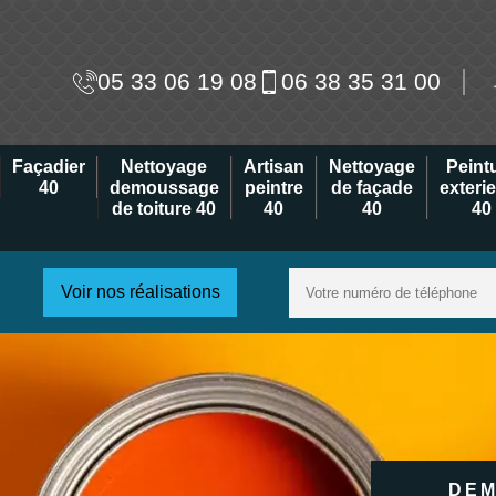
05 33 06 19 08
06 38 35 31 00
Façadier
Nettoyage
Artisan
Nettoyage
Peint
40
demoussage
peintre
de façade
exteri
de toiture 40
40
40
40
Voir nos réalisations
DEM