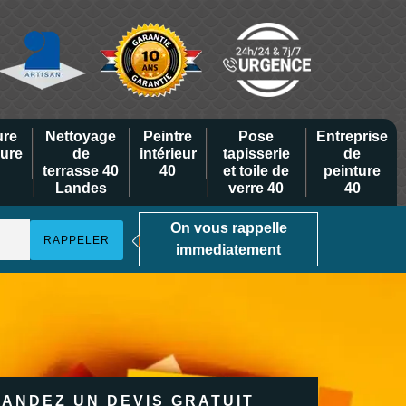
ure
Nettoyage
Peintre
Pose
Entreprise
eure
de
intérieur
tapisserie
de
terrasse 40
40
et toile de
peinture
Landes
verre 40
40
On vous rappelle
immediatement
ANDEZ UN DEVIS GRATUIT