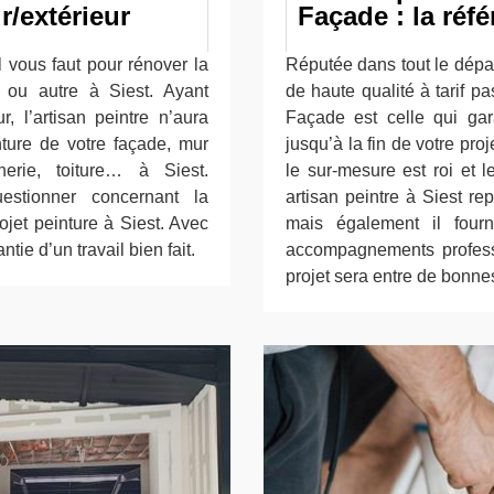
r/extérieur
Façade : la réf
l vous faut pour rénover la
Réputée dans tout le dépa
 ou autre à Siest. Ayant
de haute qualité à tarif p
, l’artisan peintre n’aura
Façade est celle qui gar
nture de votre façade, mur
jusqu’à la fin de votre proj
nnerie, toiture… à Siest.
le sur-mesure est roi et 
uestionner concernant la
artisan peintre à Siest rep
ojet peinture à Siest. Avec
mais également il fourn
tie d’un travail bien fait.
accompagnements professio
projet sera entre de bonne