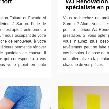
 fort
WJ Rénovation 
spécialiste en 
tion Toiture et Façade si
Vous recherchez un prof
térieur à Sarron. Forte de
Sarron ? Alors, vous ête
ne est apte à entreprendre
peintre intérieur WJ Réno
 En nous occupant de votre
prestation. Si vous opte
ouche de renouveau à votre
vous n’aurez plus beso
intérieure permet de rénover
revêtement peut se faire 
le quotidien de chacun, il
vos besoins. La pose de r
e qui correspondra à vos
une alternative à la peint
ous votre projet en toute
chacune de vos pièces.