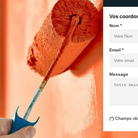
Vos coordo
Nom *
Email *
Message
(*) Champs obl