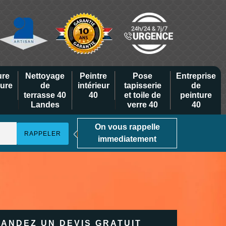
ure
Nettoyage
Peintre
Pose
Entreprise
eure
de
intérieur
tapisserie
de
terrasse 40
40
et toile de
peinture
Landes
verre 40
40
On vous rappelle
immediatement
ANDEZ UN DEVIS GRATUIT