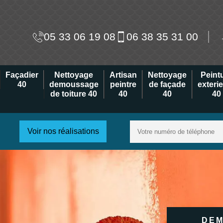
05 33 06 19 08
06 38 35 31 00
Façadier
Nettoyage
Artisan
Nettoyage
Peint
40
demoussage
peintre
de façade
exteri
de toiture 40
40
40
40
Voir nos réalisations
DEM