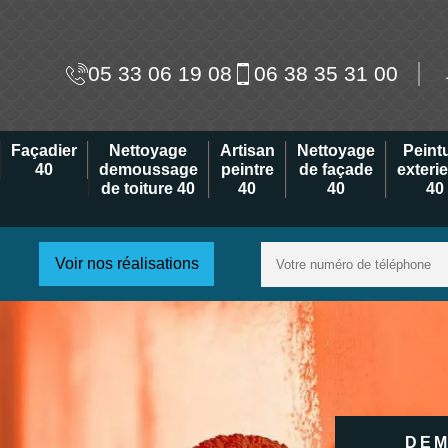
05 33 06 19 08
06 38 35 31 00
Façadier
Nettoyage
Artisan
Nettoyage
Peint
40
demoussage
peintre
de façade
exteri
de toiture 40
40
40
40
Voir nos réalisations
DEM