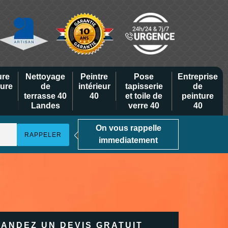
ure
Nettoyage
Peintre
Pose
Entreprise
eure
de
intérieur
tapisserie
de
terrasse 40
40
et toile de
peinture
Landes
verre 40
40
On vous rappelle
immediatement
ANDEZ UN DEVIS GRATUIT