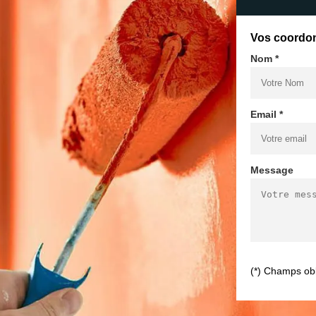
Vos coordo
Nom *
Email *
Message
(*) Champs obl