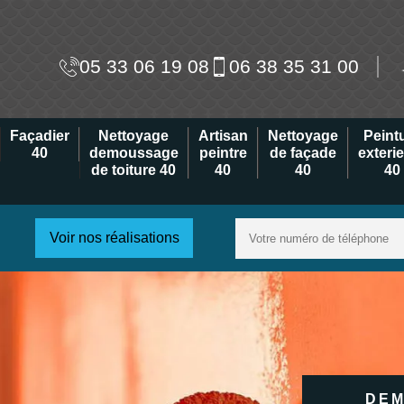
05 33 06 19 08
06 38 35 31 00
Façadier
Nettoyage
Artisan
Nettoyage
Peint
40
demoussage
peintre
de façade
exteri
de toiture 40
40
40
40
Voir nos réalisations
DEM