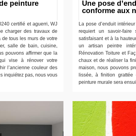
 de peinture
Une pose d’end
conforme aux 
240 certifié et aguerri, WJ
La pose d’enduit intérieu
se charger des travaux de
requiert un savoir-faire
a de tous les murs de votre
satisfaisant et à la hauteu
r, salle de bain, cuisine,
un artisan peintre inté
us pouvons affirmer que la
Rénovation Toiture et Faç
 qui vise à rénover votre
chaux et de réaliser la fin
chir l’ancienne couleur des
maison, nous pouvons prop
us inquiétez pas, nous vous
lissée, à finition gratt
peinture murale sera ensui