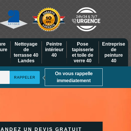
ure
Nettoyage
Peintre
Pose
Entreprise
eure
de
intérieur
tapisserie
de
terrasse 40
40
et toile de
peinture
Landes
verre 40
40
On vous rappelle
immediatement
ANDEZ UN DEVIS GRATUIT