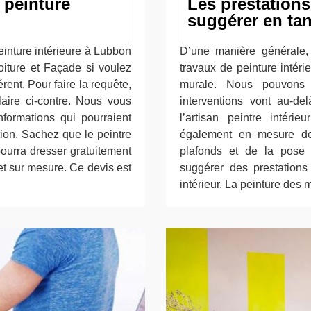
 peinture
Les prestation
suggérer en tan
einture intérieure à Lubbon
D’une manière générale,
oiture et Façade si voulez
travaux de peinture intéri
rent. Pour faire la requête,
murale. Nous pouvons
aire ci-contre. Nous vous
interventions vont au-d
formations qui pourraient
l’artisan peintre intér
tion. Sachez que le peintre
également en mesure de
ourra dresser gratuitement
plafonds et de la pose
et sur mesure. Ce devis est
suggérer des prestation
intérieur. La peinture des 