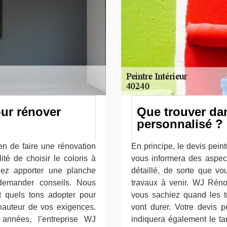
our rénover
Que trouver dan
personnalisé ?
en de faire une rénovation
En principe, le devis pein
té de choisir le coloris à
vous informera des aspects
lez apporter une planche
détaillé, de sorte que v
demander conseils. Nous
travaux à venir. WJ Réno
 quels tons adopter pour
vous sachiez quand les t
 hauteur de vos exigences.
vont durer. Votre devis p
années, l’entreprise WJ
indiquera également le tar