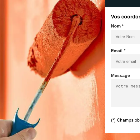
Vos coordo
Nom *
Email *
Message
(*) Champs obl