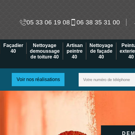
05 33 06 19 08
06 38 35 31 00
Façadier
Nettoyage
Artisan
Nettoyage
Peint
40
demoussage
peintre
de façade
exteri
de toiture 40
40
40
40
Voir nos réalisations
DEM