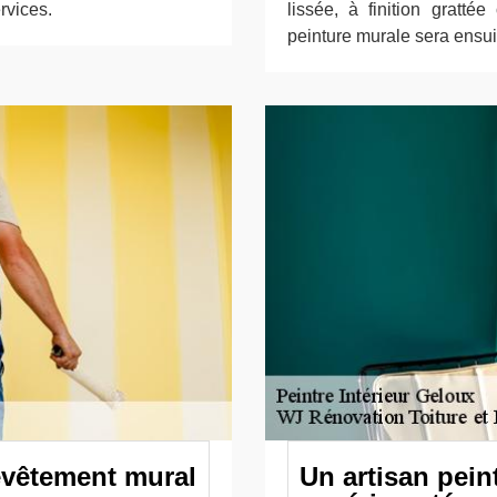
rvices.
lissée, à finition gratt
peinture murale sera ensui
evêtement mural
Un artisan peint