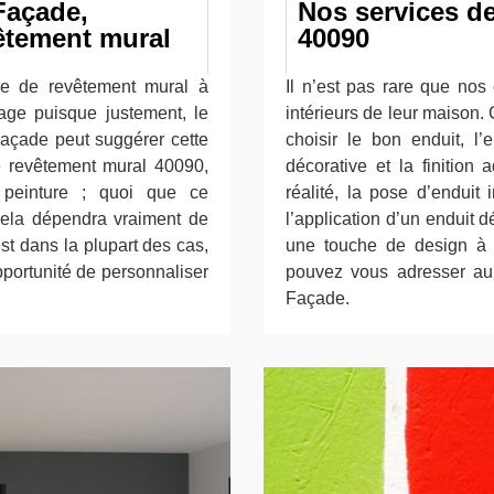
Façade,
Nos services de
vêtement mural
40090
se de revêtement mural à
Il n’est pas rare que nos
age puisque justement, le
intérieurs de leur maison. C
Façade peut suggérer cette
choisir le bon enduit, l’
e revêtement mural 40090,
décorative et la finition 
 peinture ; quoi que ce
réalité, la pose d’enduit
 cela dépendra vraiment de
l’application d’un enduit d
t dans la plupart des cas,
une touche de design à v
pportunité de personnaliser
pouvez vous adresser au 
Façade.