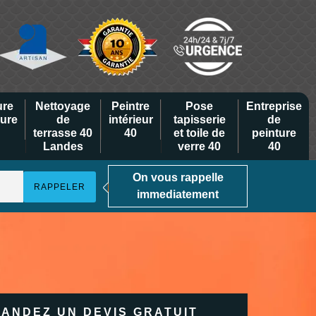
ure
Nettoyage
Peintre
Pose
Entreprise
eure
de
intérieur
tapisserie
de
terrasse 40
40
et toile de
peinture
Landes
verre 40
40
On vous rappelle
immediatement
ANDEZ UN DEVIS GRATUIT