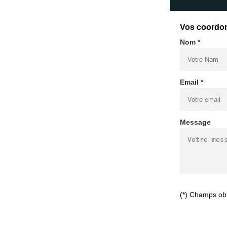
Vos coordo
Nom *
Email *
Message
(*) Champs obl