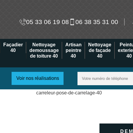
05 33 06 19 08
06 38 35 31 00
Façadier
Nettoyage
Artisan
Nettoyage
Peint
40
demoussage
peintre
de façade
exteri
de toiture 40
40
40
40
Voir nos réalisations
DEM