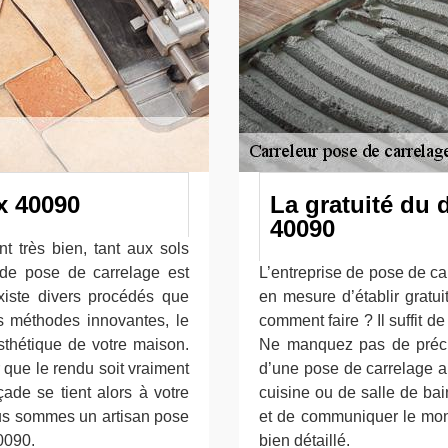
x 40090
La gratuité du 
40090
t très bien, tant aux sols
 de pose de carrelage est
L’entreprise de pose de c
existe divers procédés que
en mesure d’établir gratu
s méthodes innovantes, le
comment faire ? Il suffit de
sthétique de votre maison.
Ne manquez pas de précise
 que le rendu soit vraiment
d’une pose de carrelage a
ade se tient alors à votre
cuisine ou de salle de bai
Nous sommes un artisan pose
et de communiquer le mont
0090.
bien détaillé.