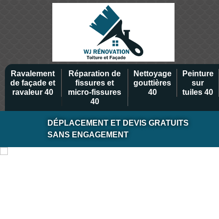
Ravalement
Réparation de
Nettoyage
Peinture
de façade et
fissures et
gouttières
sur
ravaleur 40
micro-fissures
40
tuiles 40
40
DÉPLACEMENT ET DEVIS GRATUITS
SANS ENGAGEMENT