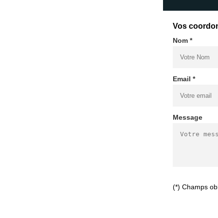
Vos coordo
Nom *
Email *
Message
(*) Champs obl