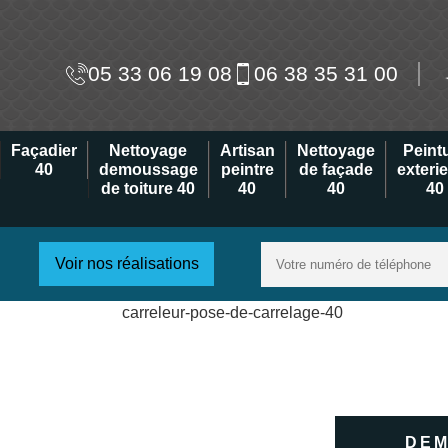
05 33 06 19 08
06 38 35 31 00
Façadier
Nettoyage
Artisan
Nettoyage
Peint
40
demoussage
peintre
de façade
exteri
de toiture 40
40
40
40
Voir nos réalisations
DEM