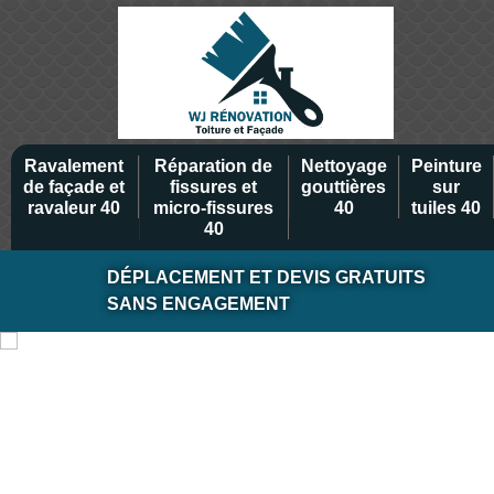
Ravalement
Réparation de
Nettoyage
Peinture
de façade et
fissures et
gouttières
sur
ravaleur 40
micro-fissures
40
tuiles 40
40
DÉPLACEMENT ET DEVIS GRATUITS
SANS ENGAGEMENT