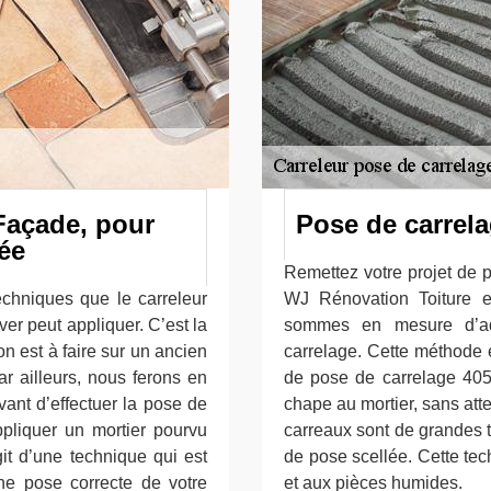
Façade, pour
Pose de carrela
ée
Remettez votre projet de 
echniques que le carreleur
WJ Rénovation Toiture e
er peut appliquer. C’est la
sommes en mesure d’ad
ion est à faire sur un ancien
carrelage. Cette méthode e
r ailleurs, nous ferons en
de pose de carrelage 405
vant d’effectuer la pose de
chape au mortier, sans att
pliquer un mortier pourvu
carreaux sont de grandes ta
agit d’une technique qui est
de pose scellée. Cette tec
une pose correcte de votre
et aux pièces humides.