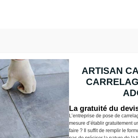
ARTISAN C
CARRELAG
AD
La gratuité du devi
L’entreprise de pose de carrel
mesure d’établir gratuitement 
faire ? Il suffit de remplir le fo
pas de préciser la nature de la t