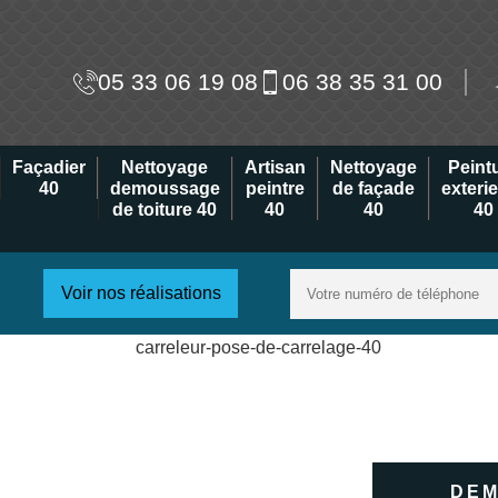
05 33 06 19 08
06 38 35 31 00
Façadier
Nettoyage
Artisan
Nettoyage
Peint
40
demoussage
peintre
de façade
exteri
de toiture 40
40
40
40
Voir nos réalisations
DEM