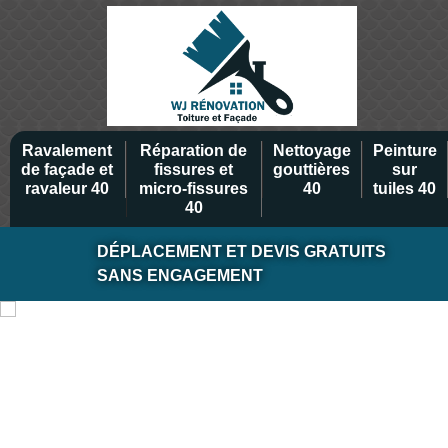
Ravalement
Réparation de
Nettoyage
Peinture
de façade et
fissures et
gouttières
sur
ravaleur 40
micro-fissures
40
tuiles 40
40
DÉPLACEMENT ET DEVIS GRATUITS
SANS ENGAGEMENT