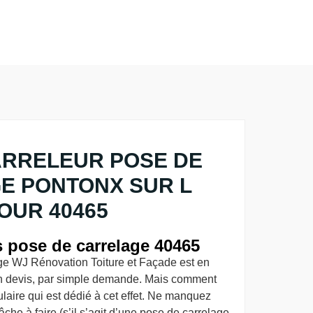
ARRELEUR POSE DE
E PONTONX SUR L
OUR 40465
s pose de carrelage 40465
age WJ Rénovation Toiture et Façade est en
un devis, par simple demande. Mais comment
rmulaire qui est dédié à cet effet. Ne manquez
âche à faire (s’il s’agit d’une pose de carrelage