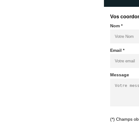
Vos coordo
Nom *
Email *
Message
(*) Champs obl