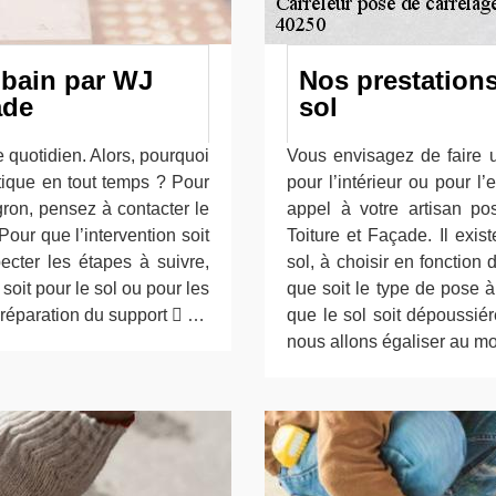
 bain par WJ
Nos prestations
ade
sol
re quotidien. Alors, pourquoi
Vous envisagez de faire 
étique en tout temps ? Pour
pour l’intérieur ou pour l
ron, pensez à contacter le
appel à votre artisan p
our que l’intervention soit
Toiture et Façade. Il exi
ecter les étapes à suivre,
sol, à choisir en fonction
oit pour le sol ou pour les
que soit le type de pose 
préparation du support  …
que le sol soit dépoussiér
nous allons égaliser au mor