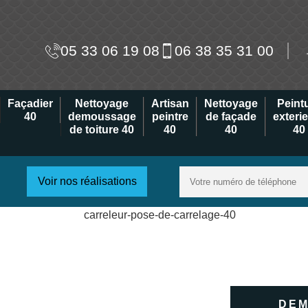
05 33 06 19 08
06 38 35 31 00
Façadier
Nettoyage
Artisan
Nettoyage
Peint
40
demoussage
peintre
de façade
exteri
de toiture 40
40
40
40
Voir nos réalisations
DEM