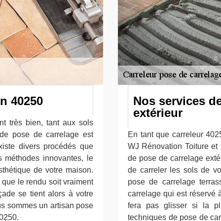
on 40250
Nos services de
extérieur
t très bien, tant aux sols
 de pose de carrelage est
En tant que carreleur 4025
existe divers procédés que
WJ Rénovation Toiture et 
s méthodes innovantes, le
de pose de carrelage extér
sthétique de votre maison.
de carreler les sols de vo
 que le rendu soit vraiment
pose de carrelage terra
ade se tient alors à votre
carrelage qui est réservé 
Nous sommes un artisan pose
fera pas glisser si la p
40250.
techniques de pose de car