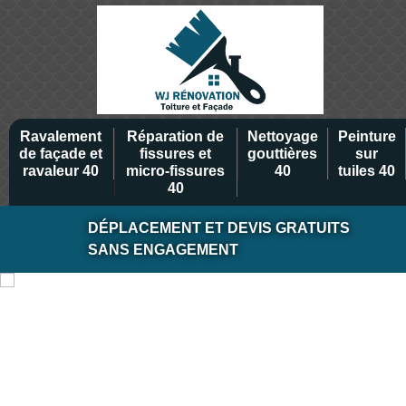
Ravalement
Réparation de
Nettoyage
Peinture
de façade et
fissures et
gouttières
sur
ravaleur 40
micro-fissures
40
tuiles 40
40
DÉPLACEMENT ET DEVIS GRATUITS
SANS ENGAGEMENT