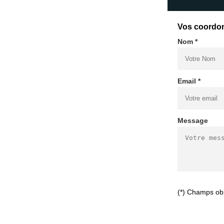
Vos coordo
Nom *
Email *
Message
(*) Champs obl