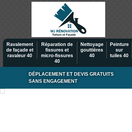
Ravalement
Réparation de
Nettoyage
Peinture
de façade et
fissures et
gouttières
sur
ravaleur 40
micro-fissures
40
tuiles 40
40
DÉPLACEMENT ET DEVIS GRATUITS
SANS ENGAGEMENT