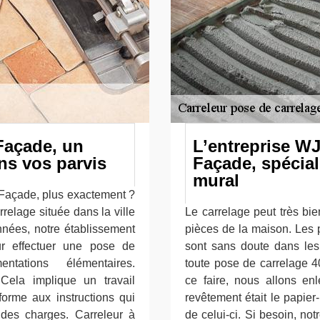
Façade, un
L’entreprise WJ
ns vos parvis
Façade, spécial
mural
 Façade, plus exactement ?
elage située dans la ville
Le carrelage peut très bi
nnées, notre établissement
pièces de la maison. Les 
our effectuer une pose de
sont sans doute dans les 
tations élémentaires.
toute pose de carrelage 4
Cela implique un travail
ce faire, nous allons enl
orme aux instructions qui
revêtement était le papie
des charges. Carreleur à
de celui-ci. Si besoin, no