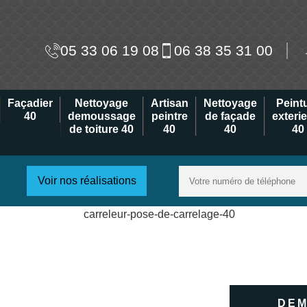
05 33 06 19 08
06 38 35 31 00
Façadier
Nettoyage
Artisan
Nettoyage
Peint
40
demoussage
peintre
de façade
exteri
de toiture 40
40
40
40
Voir nos réalisations
DEM