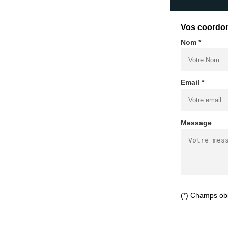
Vos coordo
Nom *
Email *
Message
(*) Champs obl