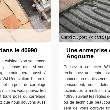
dans le 40990
Une entreprise 
Angoume
 la cuisine. Non seulement
 s’y incruste, mais si vous
Pensez à contacter WJ
age contribuera aussi à
recherchez une entrepri
er WJ Rénovation Toiture et
sommes un établissement 
nnel en pose de carrelage
conséquent, nous déten
e maison, vous pouvez très
techniques à mettre en 
nt toute pose du carrelage,
40990 suivant les règles d
hez que nous pouvons aussi
ou de technique beaucoup
sera de vous octroyer u