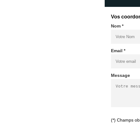
Vos coordo
Nom *
Email *
Message
(*) Champs obl