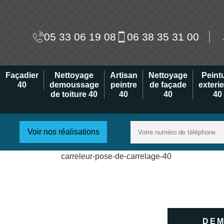
05 33 06 19 08
06 38 35 31 00
Façadier
Nettoyage
Artisan
Nettoyage
Peint
40
demoussage
peintre
de façade
exteri
de toiture 40
40
40
40
Voir nos réalisations
DEM