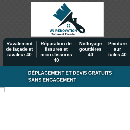
Ravalement
Réparation de
Nettoyage
Peinture
de façade et
fissures et
gouttières
sur
ravaleur 40
micro-fissures
40
tuiles 40
40
DÉPLACEMENT ET DEVIS GRATUITS
SANS ENGAGEMENT