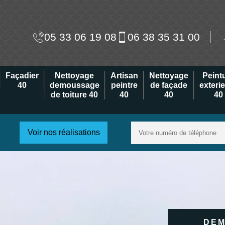
05 33 06 19 08
06 38 35 31 00
Façadier
Nettoyage
Artisan
Nettoyage
Peint
40
demoussage
peintre
de façade
exteri
de toiture 40
40
40
40
Voir nos réalisations
DEM