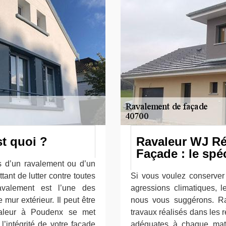
st quoi ?
Ravaleur WJ Ré
Façade : le spé
ais d’un ravalement ou d’un
ant de lutter contre toutes
Si vous voulez conserver 
ravalement est l’une des
agressions climatiques, l
e mur extérieur. Il peut être
nous vous suggérons. R
valeur à Poudenx se met
travaux réalisés dans les rè
l’intégrité de votre façade
adéquates à chaque mat