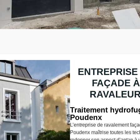
ENTREPRISE
FAÇADE À
RAVALEUR
Traitement hydrofug
Poudenx
L’entreprise de ravalement faç
Poudenx maîtrise toutes les tec
redonner son aspect d’antan à v