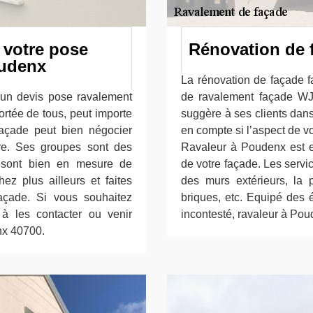
 votre pose
Rénovation de 
oudenx
La rénovation de façade fa
un devis pose ravalement
de ravalement façade WJ
ortée de tous, peut importe
suggère à ses clients dans
açade peut bien négocier
en compte si l’aspect de v
ère. Ses groupes sont des
Ravaleur à Poudenx est e
 sont bien en mesure de
de votre façade. Les servi
ez plus ailleurs et faites
des murs extérieurs, la p
açade. Si vous souhaitez
briques, etc. Equipé des 
s à les contacter ou venir
incontesté, ravaleur à Poud
nx 40700.