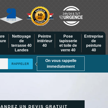
ure
Nettoyage
Peintre
Pose
Entreprise
eure
de
intérieur
tapisserie
de
terrasse 40
40
et toile de
peinture
Landes
verre 40
40
On vous rappelle
immediatement
ANDEZ UN DEVIS GRATUIT