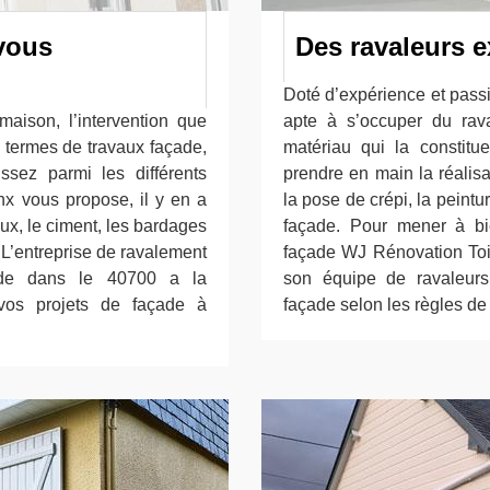
vous
Des ravaleurs 
Doté d’expérience et passi
maison, l’intervention que
apte à s’occuper du rav
 termes de travaux façade,
matériau qui la constit
issez parmi les différents
prendre en main la réalisa
x vous propose, il y en a
la pose de crépi, la peintu
haux, le ciment, les bardages
façade. Pour mener à bie
. L’entreprise de ravalement
façade WJ Rénovation Toit
ade dans le 40700 a la
son équipe de ravaleurs
 vos projets de façade à
façade selon les règles de l