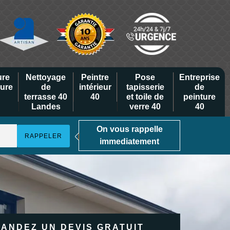
ure
Nettoyage
Peintre
Pose
Entreprise
eure
de
intérieur
tapisserie
de
terrasse 40
40
et toile de
peinture
Landes
verre 40
40
On vous rappelle
immediatement
ANDEZ UN DEVIS GRATUIT