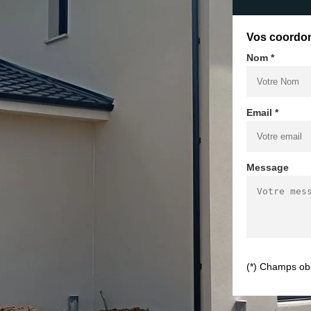
Vos coordo
Nom *
Email *
Message
(*) Champs obl