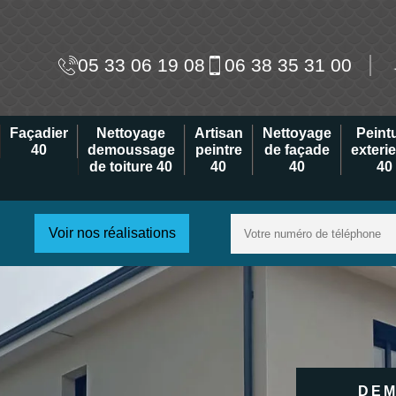
05 33 06 19 08
06 38 35 31 00
Façadier
Nettoyage
Artisan
Nettoyage
Peint
40
demoussage
peintre
de façade
exteri
de toiture 40
40
40
40
Voir nos réalisations
DEM