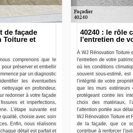
t de façade
40240 : le rôle 
 Toiture et
l'entretien de 
À WJ Rénovation Toiture 
 nous comprenons que le
l'entretien de votre patrim
 pour préserver et embellir
où les conditions climatiq
 commence par un diagnostic
souvent sous-estimé, est 
entifier les éventuelles
l'intégrité de votre propr
 nettoyage en profondeur,
que les murs extérieurs 
our redonner à votre façade
protégeant contre les in
fissures et imperfections,
choix des matériaux, l'
ne. L'étape suivante est
l'attention portée aux dét
e qualité, choisie avec soin
WJ Rénovation Toiture et F
ices. Enfin, nous réalisons
de la façade, que ce soi
haque détail est parfait et
contribue à renforcer l'iso