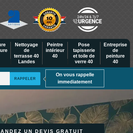
ure
Nettoyage
Peintre
Pose
Entreprise
eure
de
intérieur
tapisserie
de
terrasse 40
40
et toile de
peinture
Landes
verre 40
40
On vous rappelle
immediatement
ANDEZ UN DEVIS GRATUIT