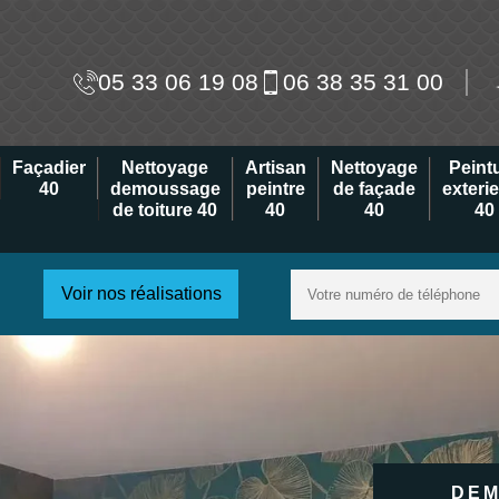
05 33 06 19 08
06 38 35 31 00
Façadier
Nettoyage
Artisan
Nettoyage
Peint
40
demoussage
peintre
de façade
exteri
de toiture 40
40
40
40
Voir nos réalisations
DEM