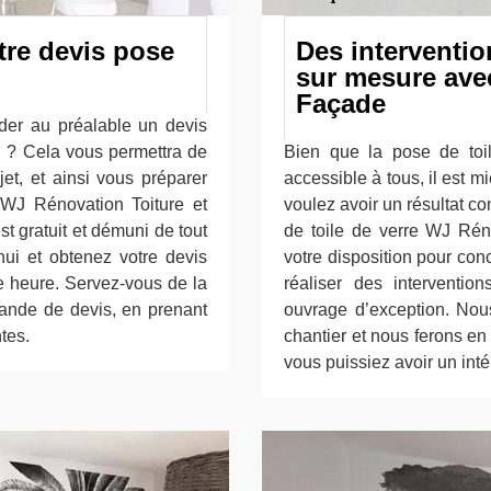
tre devis pose
Des interventio
sur mesure ave
Façade
er au préalable un devis
n ? Cela vous permettra de
Bien que la pose de toi
jet, et ainsi vous préparer
accessible à tous, il est m
e WJ Rénovation Toiture et
voulez avoir un résultat c
t gratuit et démuni de tout
de toile de verre WJ Rén
hui et obtenez votre devis
votre disposition pour con
e heure. Servez-vous de la
réaliser des interventi
mande de devis, en prenant
ouvrage d’exception. Nou
tes.
chantier et nous ferons en
vous puissiez avoir un int