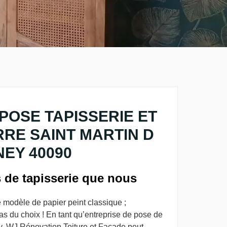
POSE TAPISSERIE ET
RRE SAINT MARTIN D
EY 40090
s de tapisserie que nous
le modèle de papier peint classique ;
s du choix ! En tant qu’entreprise de pose de
ey, WJ Rénovation Toiture et Façade peut