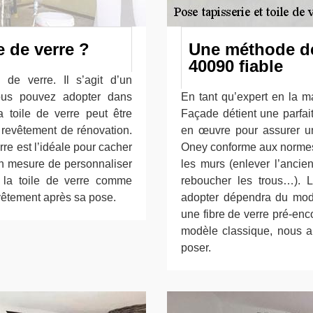
e de verre ?
Une méthode de
40090 fiable
 de verre. Il s’agit d’un
ous pouvez adopter dans
En tant qu’expert en la ma
a toile de verre peut être
Façade détient une parfai
u revêtement de rénovation.
en œuvre pour assurer un
re est l’idéale pour cacher
Oney conforme aux normes.
 en mesure de personnaliser
les murs (enlever l’ancie
nt la toile de verre comme
reboucher les trous…). 
evêtement après sa pose.
adopter dépendra du modè
une fibre de verre pré-encol
modèle classique, nous ap
poser.