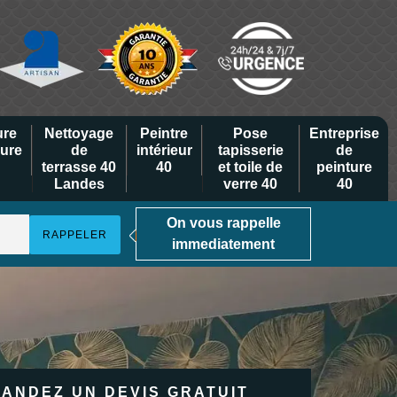
ure
Nettoyage
Peintre
Pose
Entreprise
eure
de
intérieur
tapisserie
de
terrasse 40
40
et toile de
peinture
Landes
verre 40
40
On vous rappelle
immediatement
ANDEZ UN DEVIS GRATUIT