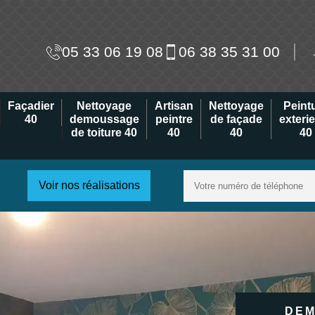
05 33 06 19 08
06 38 35 31 00
Façadier
Nettoyage
Artisan
Nettoyage
Peint
40
demoussage
peintre
de façade
exteri
de toiture 40
40
40
40
Voir nos réalisations
DEM