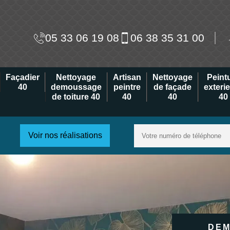
05 33 06 19 08
06 38 35 31 00
Façadier
Nettoyage
Artisan
Nettoyage
Peint
40
demoussage
peintre
de façade
exteri
de toiture 40
40
40
40
Voir nos réalisations
DEM