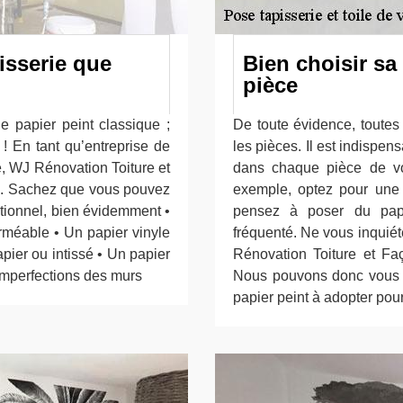
isserie que
Bien choisir sa
pièce
e papier peint classique ;
De toute évidence, toutes
! En tant qu’entreprise de
les pièces. Il est indispen
, WJ Rénovation Toiture et
dans chaque pièce de vo
ie. Sachez que vous pouvez
exemple, optez pour une t
ditionnel, bien évidemment •
pensez à poser du papie
erméable • Un papier vinyle
fréquenté. Ne vous inquiét
apier ou intissé • Un papier
Rénovation Toiture et Fa
 imperfections des murs
Nous pouvons donc vous d
papier peint à adopter pou