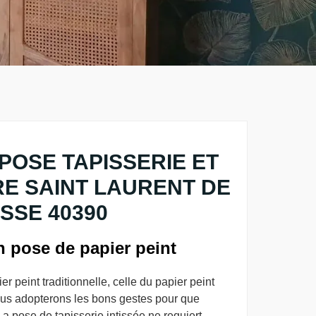
POSE TAPISSERIE ET
RE SAINT LAURENT DE
SSE 40390
en pose de papier peint
r peint traditionnelle, celle du papier peint
 Nous adopterons les bons gestes pour que
 La pose de tapisserie intissée ne requiert