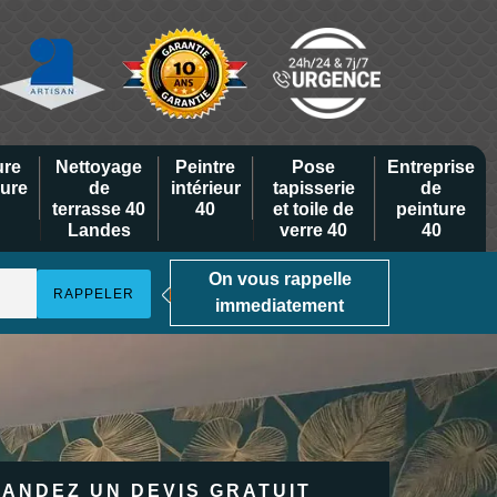
ure
Nettoyage
Peintre
Pose
Entreprise
eure
de
intérieur
tapisserie
de
terrasse 40
40
et toile de
peinture
Landes
verre 40
40
On vous rappelle
immediatement
ANDEZ UN DEVIS GRATUIT