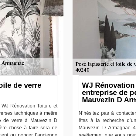
ile de verre
WJ Rénovation T
entreprise de p
Mauvezin D Ar
se WJ Rénovation Toiture et
verses techniques à mettre
N’hésitez pas à contacte
e de verre à Mauvezin D
êtes à la recherche d’u
re chose à faire sera de
Mauvezin D Armagnac 40
ement ou poncer l’ancienne
revêtement que vous pou