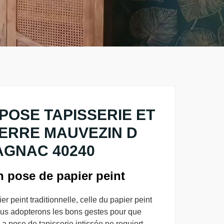
POSE TAPISSERIE ET
VERRE MAUVEZIN D
GNAC 40240
en pose de papier peint
r peint traditionnelle, celle du papier peint
 Nous adopterons les bons gestes pour que
 La pose de tapisserie intissée ne requiert