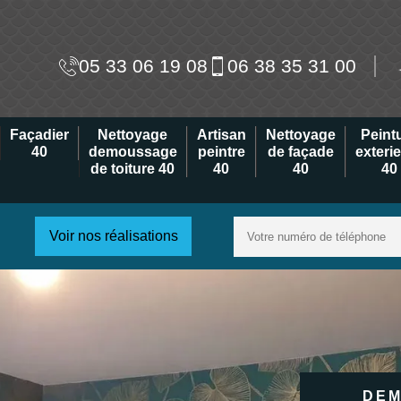
05 33 06 19 08
06 38 35 31 00
Façadier
Nettoyage
Artisan
Nettoyage
Peint
40
demoussage
peintre
de façade
exteri
de toiture 40
40
40
40
Voir nos réalisations
DEM