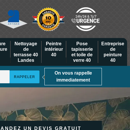
ure
Nettoyage
Peintre
Pose
Entreprise
eure
de
intérieur
tapisserie
de
terrasse 40
40
et toile de
peinture
Landes
verre 40
40
On vous rappelle
immediatement
ANDEZ UN DEVIS GRATUIT