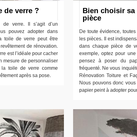
e de verre ?
Bien choisir sa
pièce
 de verre. Il s’agit d’un
ous pouvez adopter dans
De toute évidence, toutes
a toile de verre peut être
les pièces. Il est indispen
u revêtement de rénovation.
dans chaque pièce de vo
re est l’idéale pour cacher
exemple, optez pour une t
 en mesure de personnaliser
pensez à poser du papie
nt la toile de verre comme
fréquenté. Ne vous inquiét
evêtement après sa pose.
Rénovation Toiture et Fa
Nous pouvons donc vous d
papier peint à adopter pou