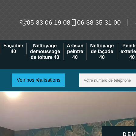
05 33 06 19 08
06 38 35 31 00
Façadier
Nettoyage
Artisan
Nettoyage
Peint
40
demoussage
peintre
de façade
exteri
de toiture 40
40
40
40
Voir nos réalisations
DEM