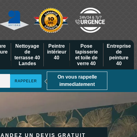
ure
Nettoyage
Peintre
Pose
Entreprise
eure
de
intérieur
tapisserie
de
terrasse 40
40
et toile de
peinture
Landes
verre 40
40
On vous rappelle
immediatement
ANDEZ UN DEVIS GRATUIT