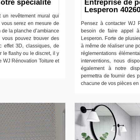
otre spécialité
Entreprise de p
Lesperon 4026
st un revêtement mural qui
t, vous serez en mesure de
Pensez à contacter WJ R
ion de la planche d’ambiance
besoin de faire appel à
é, vous pouvez trouver des
Lesperon. Forte de plusie
c effet 3D, classiques, de
à même de réaliser une po
e flashy ou le discret, il y
réglementations élémenta
se WJ Rénovation Toiture et
interventions, nous dis
également à notre disp
permettra de fournir des 
chacune de vos pièces en l