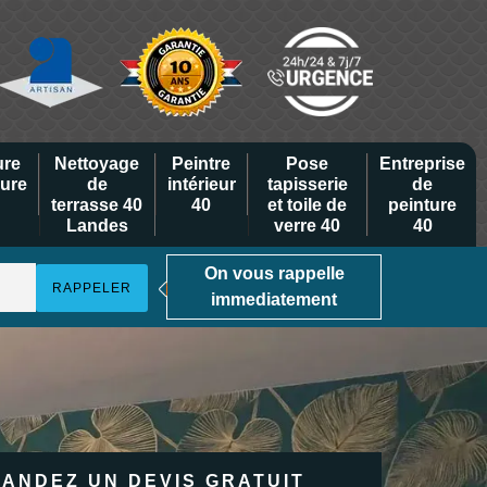
ure
Nettoyage
Peintre
Pose
Entreprise
eure
de
intérieur
tapisserie
de
terrasse 40
40
et toile de
peinture
Landes
verre 40
40
On vous rappelle
immediatement
ANDEZ UN DEVIS GRATUIT