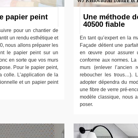
e papier peint
Une méthode de
40500 fiable
suivre pour un chantier de
ntit un rendu esthétique et
En tant qu’expert en la ma
0, nous allons préparer les
Façade détient une parfai
ent le papier peint sur un
en œuvre pour assurer 
donc en sorte que vos murs
conforme aux normes. La p
 pose. Pour le papier peint,
murs (enlever l’ancien 
 colle. L’application de la
reboucher les trous…). 
tionnelle et un papier peint
adopter dépendra du modè
une fibre de verre pré-encol
modèle classique, nous ap
poser.