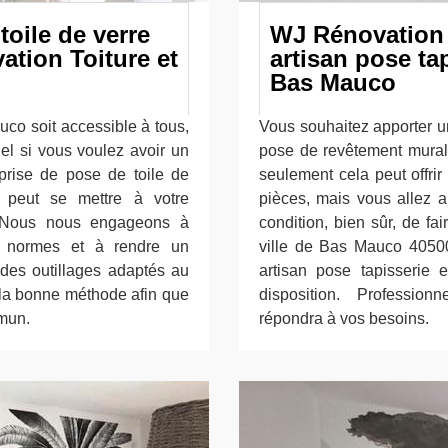
toile de verre
WJ Rénovation 
tion Toiture et
artisan pose tap
Bas Mauco
uco soit accessible à tous,
Vous souhaitez apporter u
nel si vous voulez avoir un
pose de revêtement mural
eprise de pose de toile de
seulement cela peut offri
 peut se mettre à votre
pièces, mais vous allez au
t. Nous nous engageons à
condition, bien sûr, de fa
ux normes et à rendre un
ville de Bas Mauco 4050
des outillages adaptés au
artisan pose tapisserie e
r la bonne méthode afin que
disposition. Profession
mmun.
répondra à vos besoins.