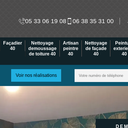
05 33 06 19 08
06 38 35 31 00
Façadier
Nettoyage
Artisan
Nettoyage
Peint
40
demoussage
peintre
de façade
exteri
de toiture 40
40
40
40
Voir nos réalisations
DEM