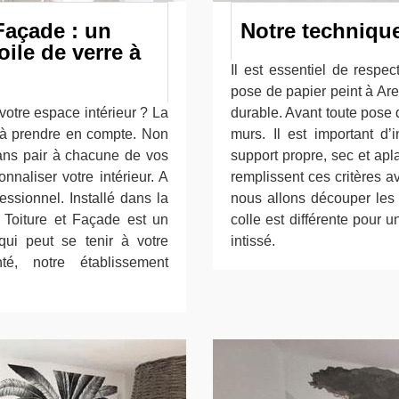
Façade : un
Notre technique
oile de verre à
Il est essentiel de respe
pose de papier peint à Are
otre espace intérieur ? La
durable. Avant toute pose 
 à prendre en compte. Non
murs. Il est important d’
sans pair à chacune de vos
support propre, sec et ap
nnaliser votre intérieur. A
remplissent ces critères av
essionnel. Installé dans la
nous allons découper les l
Toiture et Façade est un
colle est différente pour u
 qui peut se tenir à votre
intissé.
nté, notre établissement