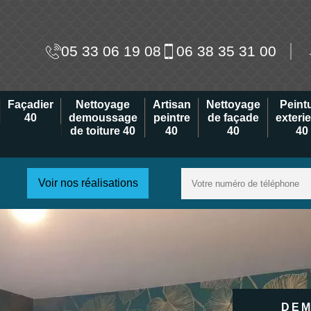
05 33 06 19 08
06 38 35 31 00
Façadier
Nettoyage
Artisan
Nettoyage
Peint
40
demoussage
peintre
de façade
exteri
de toiture 40
40
40
40
Voir nos réalisations
DEM