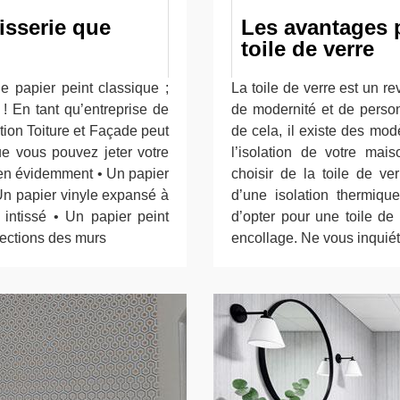
isserie que
Les avantages 
toile de verre
e papier peint classique ;
La toile de verre est un r
! En tant qu’entreprise de
de modernité et de person
ion Toiture et Façade peut
de cela, il existe des mod
ue vous pouvez jeter votre
l’isolation de votre ma
bien évidemment • Un papier
choisir de la toile de ve
 Un papier vinyle expansé à
d’une isolation thermiq
u intissé • Un papier peint
d’opter pour une toile de
fections des murs
encollage. Ne vous inquié