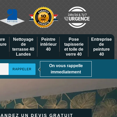
ure
Nettoyage
Peintre
Pose
Entreprise
eure
de
intérieur
tapisserie
de
terrasse 40
40
et toile de
peinture
Landes
verre 40
40
On vous rappelle
immediatement
ANDEZ UN DEVIS GRATUIT