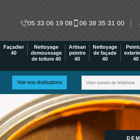
05 33 06 19 08
06 38 35 31 00
Façadier
Nettoyage
Artisan
Nettoyage
Peint
40
demoussage
peintre
de façade
exteri
de toiture 40
40
40
40
Voir nos réalisations
DEM