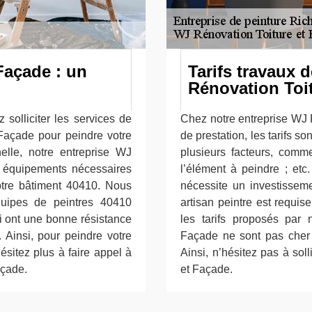
Façade : un
Tarifs travaux 
Rénovation Toi
solliciter les services de
Chez notre entreprise WJ 
 Façade pour peindre votre
de prestation, les tarifs so
nelle, notre entreprise WJ
plusieurs facteurs, comme
 équipements nécessaires
l’élément à peindre ; etc
votre bâtiment 40410. Nous
nécessite un investisseme
quipes de peintres 40410
artisan peintre est requi
i ont une bonne résistance
les tarifs proposés par 
 Ainsi, pour peindre votre
Façade ne sont pas cher (
ésitez plus à faire appel à
Ainsi, n’hésitez pas à sol
açade.
et Façade.