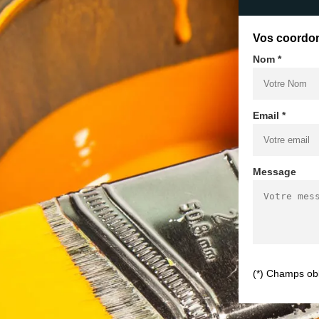
Vos coordo
Nom *
Email *
Message
(*) Champs obl