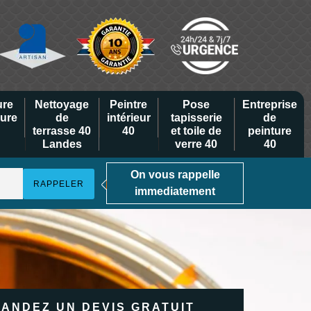
ure
Nettoyage
Peintre
Pose
Entreprise
eure
de
intérieur
tapisserie
de
terrasse 40
40
et toile de
peinture
Landes
verre 40
40
On vous rappelle
immediatement
ANDEZ UN DEVIS GRATUIT