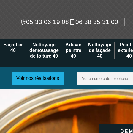
05 33 06 19 08
06 38 35 31 00
Façadier
Nettoyage
Artisan
Nettoyage
Peint
40
demoussage
peintre
de façade
exteri
de toiture 40
40
40
40
Voir nos réalisations
DEM