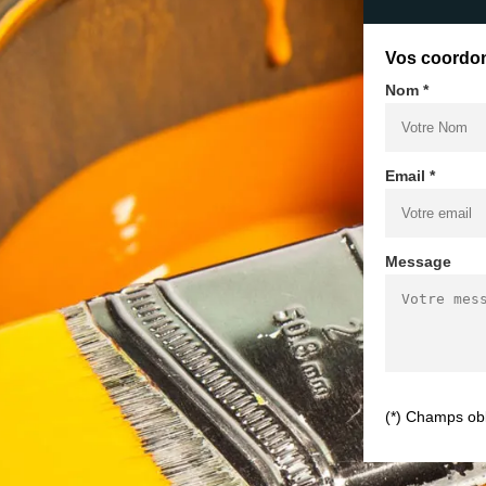
Vos coordo
Nom *
Email *
Message
(*) Champs obl