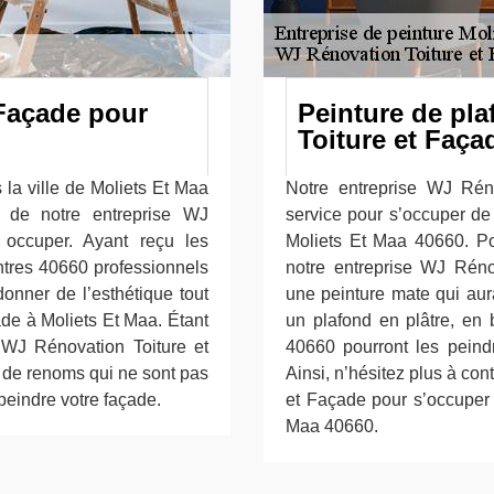
Façade pour
Peinture de pl
Toiture et Faça
la ville de Moliets Et Maa
Notre entreprise WJ Rén
s de notre entreprise WJ
service pour s’occuper de 
 occuper. Ayant reçu les
Moliets Et Maa 40660. Po
ntres 40660 professionnels
notre entreprise WJ Rénov
donner de l’esthétique tout
une peinture mate qui aur
ade à Moliets Et Maa. Étant
un plafond en plâtre, en
e WJ Rénovation Toiture et
40660 pourront les peindr
t de renoms qui ne sont pas
Ainsi, n’hésitez plus à co
peindre votre façade.
et Façade pour s’occuper 
Maa 40660.