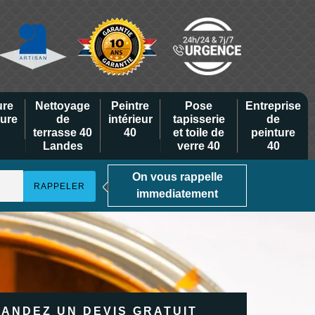
ure
Nettoyage
Peintre
Pose
Entreprise
eure
de
intérieur
tapisserie
de
terrasse 40
40
et toile de
peinture
Landes
verre 40
40
On vous rappelle
immediatement
ANDEZ UN DEVIS GRATUIT