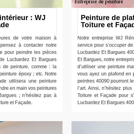
intérieur : WJ
Peinture de pl
ade
Toiture et Faça
ieures de votre maison à
Notre entreprise WJ Rén
pensez à contacter notre
service pour s’occuper de 
e pour peindre les pièces
Lucbardez Et Bargues 400
e de Lucbardez Et Bargues
Et Bargues, notre entrepr
es de peinture, comme : la
d’utiliser une peinture m
 peinture époxy ; etc. Notre
vous ayez un plafond en p
de utilisera une peinture
peintres 40090 pourront le
endre en main vos peintures
l’art. Ainsi, n’hésitez pl
 Bargues ; n’hésitez pas à
Toiture et Façade pour s
iture et Façade.
Lucbardez Et Bargues 400