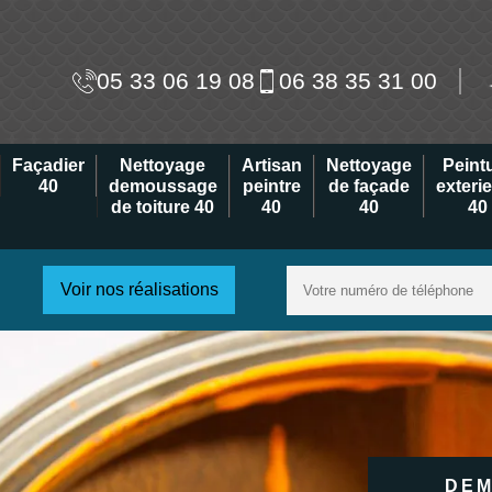
05 33 06 19 08
06 38 35 31 00
Façadier
Nettoyage
Artisan
Nettoyage
Peint
40
demoussage
peintre
de façade
exteri
de toiture 40
40
40
40
Voir nos réalisations
DEM