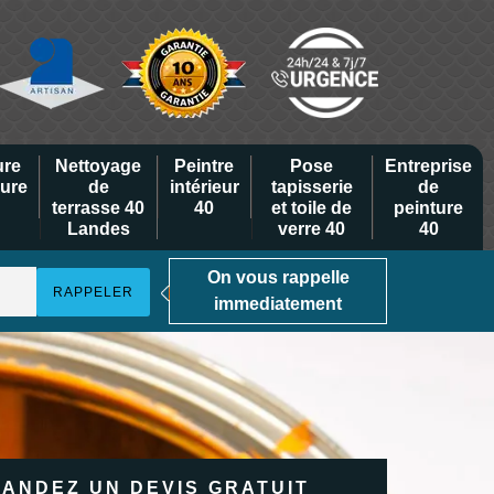
ure
Nettoyage
Peintre
Pose
Entreprise
eure
de
intérieur
tapisserie
de
terrasse 40
40
et toile de
peinture
Landes
verre 40
40
On vous rappelle
immediatement
ANDEZ UN DEVIS GRATUIT