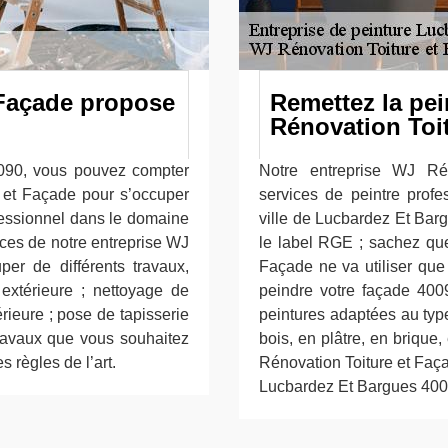
 Façade propose
Remettez la pei
Rénovation Toi
090, vous pouvez compter
Notre entreprise WJ Ré
e et Façade pour s’occuper
services de peintre profe
fessionnel dans le domaine
ville de Lucbardez Et Barg
ices de notre entreprise WJ
le label RGE ; sachez que
er de différents travaux,
Façade ne va utiliser que
extérieure ; nettoyage de
peindre votre façade 4009
rieure ; pose de tapisserie
peintures adaptées au typ
 travaux que vous souhaitez
bois, en plâtre, en brique,
 règles de l’art.
Rénovation Toiture et Faça
Lucbardez Et Bargues 400