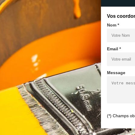
Vos coordo
Nom *
Email *
Message
(*) Champs obl