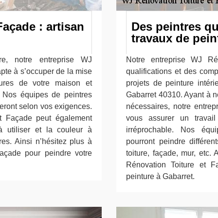
açade : artisan
Des peintres qu
travaux de pein
re, notre entreprise WJ
Notre entreprise WJ Ré
apte à s’occuper de la mise
qualifications et des com
eures de votre maison et
projets de peinture intéri
. Nos équipes de peintres
Gabarret 40310. Ayant à no
teront selon vos exigences.
nécessaires, notre entre
et Façade peut également
vous assurer un travail
 utiliser et la couleur à
irréprochable. Nos équ
res. Ainsi n’hésitez plus à
pourront peindre différen
açade pour peindre votre
toiture, façade, mur, etc.
Rénovation Toiture et 
peinture à Gabarret.